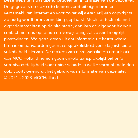
Deze website is uitsluitend bedoeld ter informatie van de bezoeker.
De gegevens op deze site komen voort uit eigen bron en
verzameld van internet en voor zover wij weten vrij van copyrights.
Zo nodig wordt bronvermelding geplaatst. Mocht er toch iets met
eigendomsrechten op de site staan, dan kan de eigenaar hiervan
contact met ons opnemen en verwijdering zal zo snel mogelijk
plaatsvinden. We gaan ervan uit dat informatie uit betrouwbare
bron is en aanvaarden geen aansprakelijkheid voor de juistheid en
volledigheid hiervan. De makers van deze website en organisatie
van MCC Holland nemen geen enkele aansprakelijkheid en/of
verantwoordelijkheid voor enige schade in welke vorm of mate dan
ook, voortvloeiend uit het gebruik van informatie van deze site.
© 2021 - 2026 MCCHolland