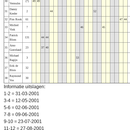
30
(7)
49
49
Vermulm
Danny
31
2
44
52
Kreder
32
Pim Rook
61
47
44
Michiel
33
7
46
45
Vink
Patrick
34
131
44
44
Blom
Arno
35
23
37
40
Graveland
Michael
36
3
53
Bagijn
Erik de
37
32
Blois
Raymond
38
30
Vos
Informatie uitslagen:
1-2 = 31-03-2001
3-4 = 12-05-2001
5-6 = 02-06-2001
7-8 = 09-06-2001
9-10 = 23-07-2001
11-12 = 27-08-2001