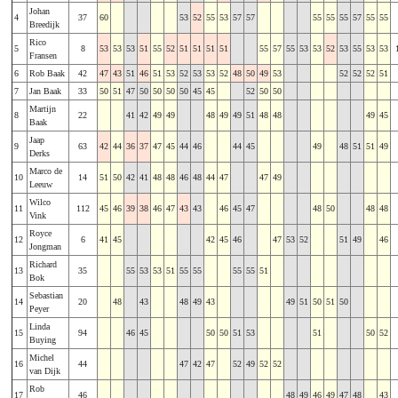
Johan
4
37
60
53
52
55
53
57
57
55
55
55
57
55
55
Breedijk
Rico
5
8
53
53
53
51
55
52
51
51
51
51
55
57
55
53
53
52
53
55
53
53
Fransen
6
Rob Baak
42
47
43
51
46
51
53
52
53
53
52
48
50
49
53
52
52
52
51
7
Jan Baak
33
50
51
47
50
50
50
50
45
45
52
50
50
Martijn
8
22
41
42
49
49
48
49
49
51
48
48
49
45
Baak
Jaap
9
63
42
44
36
37
47
45
44
46
44
45
49
48
51
51
49
Derks
Marco de
10
14
51
50
42
41
48
48
46
48
44
47
47
49
Leeuw
Wilco
11
112
45
46
39
38
46
47
43
43
46
45
47
48
50
48
48
Vink
Royce
12
6
41
45
42
45
46
47
53
52
51
49
46
Jongman
Richard
13
35
55
53
53
51
55
55
55
55
51
Bok
Sebastian
14
20
48
43
48
49
43
49
51
50
51
50
Peyer
Linda
15
94
46
45
50
50
51
53
51
50
52
Buying
Michel
16
44
47
42
47
52
49
52
52
van Dijk
Rob
17
46
48
49
46
49
47
48
43