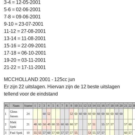
3-4 = 12-05-2001
5-6 = 02-06-2001
7-8 = 09-06-2001
9-10 = 23-07-2001
11-12 = 27-08-2001
13-14 = 11-08-2001
15-16 = 22-09-2001
17-18 = 06-10-2001
19-20 = 03-11-2001
21-22 = 17-11-2001
MCCHOLLAND 2001 - 125cc jun
Er zijn 22 uitslagen. Hiervan zijn de 12 beste uitslagen
tellend voor de eindstand
PL
Naam
Startnr
1
2
3
4
5
6
7
8
9
10
11
12
13
14
15
16
17
18
19
20
21
22
B
Glenn
1
24
60
52
52
60
60
60
60
60
60
60
60
60
60
60
Jansen
Mark
2
21
48
60
50
49
60
55
60
60
60
57
57
51
55
57
57
57
60
Spek
3
Paul Spek
10
55
55
57
60
57
60
57
57
57
55
53
55
57
57
60
57