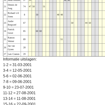
20
Henk Rensen
37
53
48
48
Dennis de
21
74
47
50
51
Jong
Richard v/d
22
8
50
48
48
Steen
Andre
23
67
50
44
50
Bergwerf
Patrick
24
85
60
60
Groot
Ramon
25
89
51
Werner
Jan van
26
28
Gyzen
27
Lars Cramm
29
Informatie uitslagen:
1-2 = 31-03-2001
3-4 = 12-05-2001
5-6 = 02-06-2001
7-8 = 09-06-2001
9-10 = 23-07-2001
11-12 = 27-08-2001
13-14 = 11-08-2001
15-16 = 22-09-2001