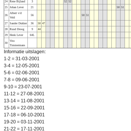
24
Rene Bijland
3
52
52
25
Johan Lever
21
50
51
Albert v/d
26
56
50
51
Veld
27
Sander Dukker
36
50
47
28
Ruud Droog
9
44
29
Henk Lever
64L
Vito
30
Timmermans
Informatie uitslagen:
1-2 = 31-03-2001
3-4 = 12-05-2001
5-6 = 02-06-2001
7-8 = 09-06-2001
9-10 = 23-07-2001
11-12 = 27-08-2001
13-14 = 11-08-2001
15-16 = 22-09-2001
17-18 = 06-10-2001
19-20 = 03-11-2001
21-22 = 17-11-2001