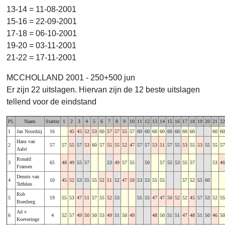
13-14 = 11-08-2001
15-16 = 22-09-2001
17-18 = 06-10-2001
19-20 = 03-11-2001
21-22 = 17-11-2001
MCCHOLLAND 2001 - 250+500 jun
Er zijn 22 uitslagen. Hiervan zijn de 12 beste uitslagen
tellend voor de eindstand
PL
Naam
Startnr
1
2
3
4
5
6
7
8
9
10
11
12
13
14
15
16
17
18
19
20
21
22
1
Jan Noordzij
16
45
45
52
53
60
57
57
55
57
60
60
60
60
60
60
60
60
60
60
Hans van
2
57
57
55
57
53
60
57
55
55
52
47
57
57
53
51
57
55
53
55
53
55
55
57
Aalst
Ronald
3
65
48
49
55
57
53
49
57
55
50
57
55
53
55
57
53
46
Fransen
Dennis van
4
10
45
52
53
55
55
52
51
52
47
50
53
53
55
55
57
52
55
60
Teffelen
Rob
5
19
55
53
47
51
57
55
52
53
55
55
47
47
50
52
52
45
57
53
52
55
Boesberg
Ad v
6
4
52
57
49
50
50
53
49
51
50
49
48
50
51
51
47
48
51
50
46
50
Koeveringe