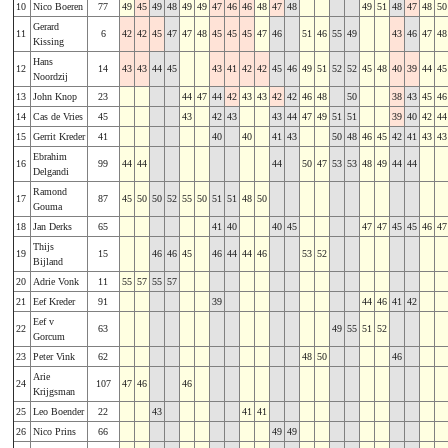
10
Nico Boeren
77
49
45
49
48
49
49
47
46
46
48
47
48
49
51
48
47
48
50
Gerard
11
6
42
42
45
47
47
48
45
45
45
47
46
51
46
55
49
43
46
47
48
Kissing
Hans
12
14
43
43
44
45
43
41
42
42
45
46
49
51
52
52
45
48
40
39
44
45
Noordzij
13
John Knop
23
44
47
44
42
43
43
42
42
46
48
50
38
43
45
46
14
Cas de Vries
45
43
42
43
43
44
47
49
51
51
39
40
42
44
15
Gerrit Kreder
41
40
40
41
43
50
48
46
45
42
41
43
43
Ebrahim
16
99
44
44
44
50
47
53
53
48
49
44
44
Delgandi
Ramond
17
87
45
50
50
52
55
50
51
51
48
50
Gouma
18
Jan Derks
65
41
40
40
45
47
47
45
45
46
47
Thijs
19
15
46
46
45
46
44
44
46
53
52
Bijland
20
Adrie Vonk
11
55
57
55
57
21
Eef Kreder
91
39
44
46
41
42
Eef v
22
63
49
55
51
52
Gorcum
23
Peter Vink
62
48
50
46
Arie
24
107
47
46
46
Krijgsman
25
Leo Boender
22
43
41
41
26
Nico Prins
66
49
49