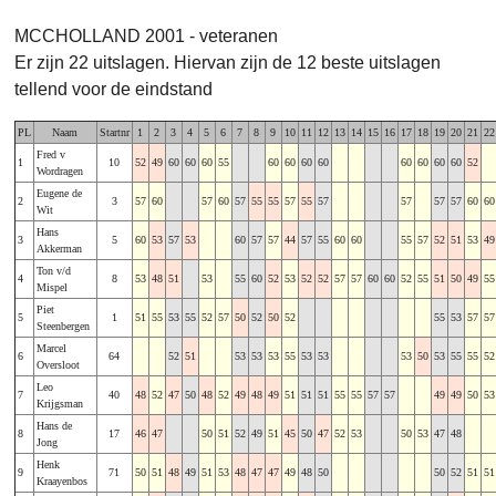
MCCHOLLAND 2001 - veteranen
Er zijn 22 uitslagen. Hiervan zijn de 12 beste uitslagen
tellend voor de eindstand
PL
Naam
Startnr
1
2
3
4
5
6
7
8
9
10
11
12
13
14
15
16
17
18
19
20
21
22
Fred v
1
10
52
49
60
60
60
55
60
60
60
60
60
60
60
60
52
Wordragen
Eugene de
2
3
57
60
57
60
57
55
55
57
55
57
57
57
57
60
60
Wit
Hans
3
5
60
53
57
53
60
57
57
44
57
55
60
60
55
57
52
51
53
49
Akkerman
Ton v/d
4
8
53
48
51
53
55
60
52
53
52
52
57
57
60
60
52
55
51
50
49
55
Mispel
Piet
5
1
51
55
53
55
52
57
50
52
50
52
55
53
57
57
Steenbergen
Marcel
6
64
52
51
53
53
53
55
53
53
53
50
53
55
55
52
Oversloot
Leo
7
40
48
52
47
50
48
52
49
48
49
51
51
51
55
55
57
57
49
49
50
53
Krijgsman
Hans de
8
17
46
47
50
51
52
49
51
45
50
47
52
53
50
53
47
48
Jong
Henk
9
71
50
51
48
49
51
53
48
47
47
49
48
50
50
52
51
51
Kraayenbos