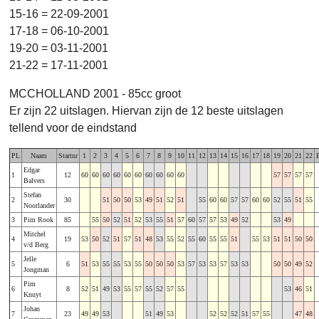
15-16 = 22-09-2001
17-18 = 06-10-2001
19-20 = 03-11-2001
21-22 = 17-11-2001
MCCHOLLAND 2001 - 85cc groot
Er zijn 22 uitslagen. Hiervan zijn de 12 beste uitslagen
tellend voor de eindstand
PL
Naam
Startnr
1
2
3
4
5
6
7
8
9
10
11
12
13
14
15
16
17
18
19
20
21
22
Edgar
1
12
60
60
60
60
60
60
60
60
60
60
57
57
57
57
Balvers
Stefan
2
30
51
50
50
53
49
51
52
51
55
60
60
57
57
60
60
52
55
51
55
Noorlander
3
Pim Rook
85
55
50
52
51
52
53
55
51
57
60
57
57
53
49
52
53
49
Mitchel
4
19
53
50
52
51
57
51
48
53
55
52
55
60
55
55
51
55
53
51
51
50
50
v/d Berg
Jelle
5
6
51
53
55
55
53
55
50
50
50
53
57
53
53
57
53
53
50
50
49
52
Jongman
Pim
6
8
52
51
49
53
55
57
55
52
57
55
53
46
51
Knuyt
Johan
7
23
49
49
53
51
49
53
52
52
52
51
57
55
47
48