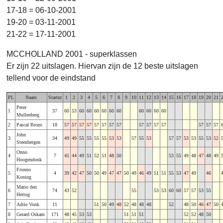
17-18 = 06-10-2001
19-20 = 03-11-2001
21-22 = 17-11-2001
MCCHOLLAND 2001 - superklassen
Er zijn 22 uitslagen. Hiervan zijn de 12 beste uitslagen
tellend voor de eindstand
PL
Naam
Startnr
1
2
3
4
5
6
7
8
9
10
11
12
13
14
15
16
17
18
19
20
21
Peter
1
37
60
53
60
60
60
60
60
60
60
60
60
60
Mullenberg
2
Pascal Brons
18
57
57
57
57
57
57
57
57
57
57
57
57
57
57
57
John
3
34
49
49
55
55
55
55
53
53
57
55
53
57
57
53
53
55
53
52
Steenbergen
Onno
4
7
45
44
49
51
52
51
48
50
53
55
49
48
47
48
49
Hoogendonk
Fronno
5
4
39
42
47
50
50
49
47
47
50
49
46
49
51
51
55
53
47
49
46
Koning
Mario den
6
74
43
52
55
53
53
60
60
57
57
53
55
Hertog
7
Adrie Vonk
11
51
50
49
48
52
48
48
48
52
48
50
46
47
50
8
Gerard Oskam
171
48
45
53
53
51
51
51
52
52
48
50