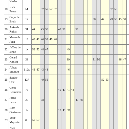
Kreder
Rick
18
51
52
57
52
57
57
53
Peters
Gerjo de
19
12
50
47
49
50
45
50
Bruin
Auke de
20
31
44
45
36
49
50
50
Ruiter
Marco de
21
13
43
42
40
39
45
46
Jong
Jeffrey de
22
1x
52
52
48
47
49
Bruin
Gerard
23
38
39
51
50
46
47
Koolen
Albert
24
112x
46
47
43
48
46
Moonen
Sander
25
127
49
55
52
53
Olie
Gerco
26
76
45
47
41
48
Beuzekom
Frans
27
26
38
47
48
Leiva
Boas
28
5
42
44
40
Oosterom
Mark
29
86
57
57
Meyndert
Nico