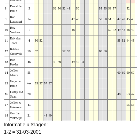
Grommen
Pascal de
8
3
52
50
52
48
50
55
55
53
57
52
Bruin
Rob
9
14
47
48
50
50
51
51
47
47
45
46
Lagerwerf
Roy
10
1
48
52
52
49
48
48
49
Verdonk
Erik den
11
4
50
52
55
52
44
45
Toom
Ritchie
12
50
57
57
57
60
60
Grootveld
Bob
13
46
49
49
49
49
53
Kreder
Jeffrey
14
55
60
60
60
60
Meurs
Gerjo de
15
4ex
55
57
57
57
Bruin
Danny v/d
16
20
48
53
47
Stam
Jeffrey v.
17
43
55
53
Griensven
Gert Jan
18
21
48
49
Wolswijk
Informatie uitslagen:
1-2 = 31-03-2001