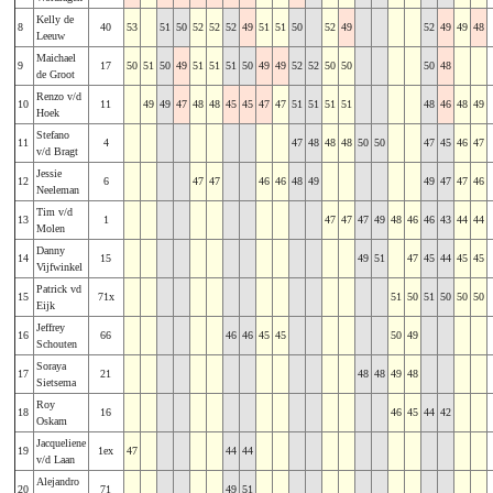
Kelly de
8
40
53
51
50
52
52
52
49
51
51
50
52
49
52
49
49
48
Leeuw
Maichael
9
17
50
51
50
49
51
51
51
50
49
49
52
52
50
50
50
48
de Groot
Renzo v/d
10
11
49
49
47
48
48
45
45
47
47
51
51
51
51
48
46
48
49
Hoek
Stefano
11
4
47
48
48
48
50
50
47
45
46
47
v/d Bragt
Jessie
12
6
47
47
46
46
48
49
49
47
47
46
Neeleman
Tim v/d
13
1
47
47
47
49
48
46
46
43
44
44
Molen
Danny
14
15
49
51
47
45
44
45
45
Vijfwinkel
Patrick vd
15
71x
51
50
51
50
50
50
Eijk
Jeffrey
16
66
46
46
45
45
50
49
Schouten
Soraya
17
21
48
48
49
48
Sietsema
Roy
18
16
46
45
44
42
Oskam
Jacqueliene
19
1ex
47
44
44
v/d Laan
Alejandro
20
71
49
51