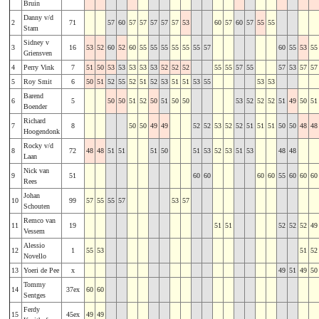
Bruin
Danny v/d
2
71
57
60
57
57
57
57
57
53
60
57
60
57
55
55
Stam
Sidney v
3
16
53
52
60
52
60
55
55
55
55
55
55
57
60
55
53
55
Griensven
4
Perry Vink
7
51
50
53
53
53
53
53
52
52
52
55
55
57
55
57
53
57
57
5
Roy Smit
6
50
51
52
55
52
51
52
53
51
51
53
55
53
53
Barend
6
5
50
50
51
52
50
51
50
50
53
52
52
52
51
49
50
51
Boender
Richard
7
8
50
50
49
49
52
52
53
52
52
51
51
51
50
50
48
48
Hoogendonk
Rocky v/d
8
72
48
48
51
51
51
50
51
53
52
53
51
53
48
48
Laan
Nick van
9
51
60
60
60
60
55
60
60
60
Rees
Johan
10
99
57
55
55
57
53
57
Schouten
Remco van
11
19
51
51
52
52
52
49
Vessem
Alessio
12
1
55
53
51
52
Novello
13
Yoeri de Pee
x
49
51
49
50
Tommy
14
37ex
60
60
Sentges
Ferdy
15
45ex
49
49