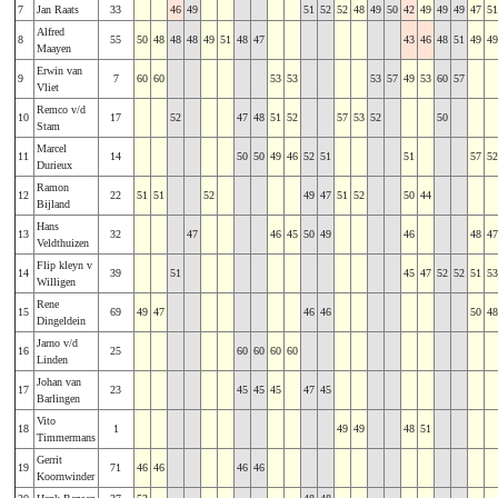
7
Jan Raats
33
46
49
51
52
52
48
49
50
42
49
49
49
47
51
Alfred
8
55
50
48
48
48
49
51
48
47
43
46
48
51
49
49
Maayen
Erwin van
9
7
60
60
53
53
53
57
49
53
60
57
Vliet
Remco v/d
10
17
52
47
48
51
52
57
53
52
50
Stam
Marcel
11
14
50
50
49
46
52
51
51
57
52
Durieux
Ramon
12
22
51
51
52
49
47
51
52
50
44
Bijland
Hans
13
32
47
46
45
50
49
46
48
47
Veldthuizen
Flip kleyn v
14
39
51
45
47
52
52
51
53
Willigen
Rene
15
69
49
47
46
46
50
48
Dingeldein
Jarno v/d
16
25
60
60
60
60
Linden
Johan van
17
23
45
45
45
47
45
Barlingen
Vito
18
1
49
49
48
51
Timmermans
Gerrit
19
71
46
46
46
46
Koornwinder