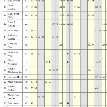
9
Arie Boekee
62
40
43
48
49
53
50
49
50
51
51
Gerard
10
109
55
60
60
60
55
55
60
60
Zundorf
Ramon van
11
66
52
50
57
53
53
55
55
55
Mill
Ronald
12
22
50
49
55
52
52
52
51
Buying
13
Mark Reym
8
51
51
51
49
53
Andre ver
14
25
42
46
52
48
51
51
Winden
Coen van
15
68
48
60
60
60
Haut
Dennis v/d
16
64
41
51
47
50
52
Eng
Marco
17
6
49
48
45
45
45
Neeleman
Hennie
18
5
52
55
55
50
Thrubentòrffen
19
Frits van Haut
85
52
52
55
20
Mike Kennedy
134
47
48
53
53
Hendrik
21
28
53
55
49
Gerlag
Michel van
22
100
50
52
52
Dooren
23
Erik Hoorn
47
46
49
44