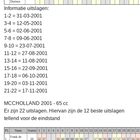
Durieux
Informatie uitslagen:
1-2 = 31-03-2001
3-4 = 12-05-2001
5-6 = 02-06-2001
7-8 = 09-06-2001
9-10 = 23-07-2001
11-12 = 27-08-2001
13-14 = 11-08-2001
15-16 = 22-09-2001
17-18 = 06-10-2001
19-20 = 03-11-2001
21-22 = 17-11-2001
MCCHOLLAND 2001 - 65 cc
Er zijn 22 uitslagen. Hiervan zijn de 12 beste uitslagen
tellend voor de eindstand
PL
Naam
Startnr
1
2
3
4
5
6
7
8
9
10
11
12
13
14
15
16
17
18
19
20
21
22
Frank de
1
20
52
57
55
60
60
60
60
60
57
57
60
55
60
57
57
53
57
55
53