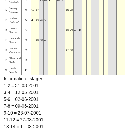
13
1
45
47
49
49
50
Verdonk
Sidney
14
20
52
47
46
48
Vermey
Richard
15
24
48
49
46
50
Jonkhof
Dennis
16
5
48
49
48
48
Burger
Pascal de
17
3
48
50
48
Bruin
Ruben
18
2
47
50
Oosterom
Thom v/d
19
16
Ende
Ferdy
20
45
Kruithof
Informatie uitslagen:
1-2 = 31-03-2001
3-4 = 12-05-2001
5-6 = 02-06-2001
7-8 = 09-06-2001
9-10 = 23-07-2001
11-12 = 27-08-2001
13-14 = 11-08-2001