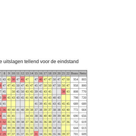
te uitslagen tellend voor de eindstand
7
8
9
10
11
12
13
14
15
16
17
18
19
20
21
22
Bruto
Netto
5
43
43
30
47
41
47
47
40
47
47
50
47
47
50
954
803
8
47
47
45
50
47
45
47
45
47
50
50
47
50
50
47
958
800
7
45
50
45
50
43
45
39
45
43
45
38
43
808
770
3
39
45
43
43
45
41
43
40
41
41
43
40
43
798
720
6
41
41
39
45
41
43
45
45
45
689
689
5
36
40
40
41
40
39
38
37
38
39
37
38
38
43
40
772
664
4
35
41
41
34
41
38
36
40
40
39
39
40
39
690
656
3
32
35
36
39
38
37
36
34
35
36
38
37
35
37
36
752
619
1
34
39
39
38
39
36
35
35
33
38
39
34
34
644
613
2
29
37
37
35
37
35
37
31
34
35
36
35
36
39
37
701
609