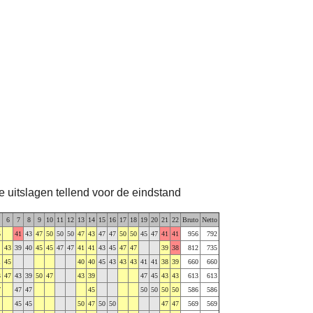
te uitslagen tellend voor de eindstand
6
7
8
9
10
11
12
13
14
15
16
17
18
19
20
21
22
Bruto
Netto
5
41
43
47
50
50
50
47
43
47
47
50
50
45
47
41
41
956
792
43
39
40
45
45
47
47
41
41
43
45
47
47
39
38
812
735
1
45
40
40
45
43
43
43
41
41
38
39
660
660
3
47
43
39
50
47
43
39
47
45
43
43
613
613
7
47
47
45
50
50
50
50
586
586
45
45
50
47
50
50
47
47
569
569