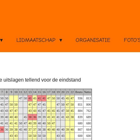
LIDMAATSCHAP
ORGANISATIE
FOTO'
te uitslagen tellend voor de eindstand
7
8
9
10
11
12
13
14
15
16
17
18
19
20
21
22
Bruto
Netto
50
50
47
50
41
45
41
41
47
50
50
45
45
47
936
813
45
47
50
50
47
47
47
45
47
50
47
50
851
806
43
43
47
47
43
43
45
47
45
45
45
47
50
45
884
762
39
40
40
40
45
38
36
39
39
41
41
41
41
43
38
839
689
41
41
41
41
50
47
40
39
40
40
50
47
680
680
36
36
39
38
45
40
37
37
38
38
40
40
40
40
39
40
807
664
43
43
50
50
50
50
43
43
600
600