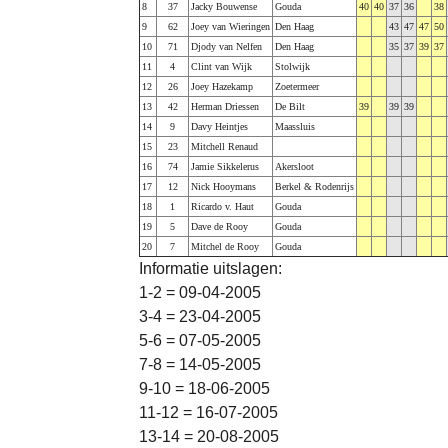
8
37
Jacky Bouwense
Gouda
40
40
37
36
38
9
62
Joey van Wieringen
Den Haag
43
47
47
50
10
71
Djody van Nelfen
Den Haag
35
37
39
37
11
4
Clint van Wijk
Stolwijk
12
26
Joey Hazekamp
Zoetermeer
13
42
Herman Driessen
De Bilt
39
39
39
14
9
Davy Heintjes
Maassluis
15
23
Mitchell Renaud
16
74
Jamie Sikkelerus
Akersloot
17
12
Nick Hooymans
Berkel & Rodenrijs
18
1
Ricardo v. Haut
Gouda
19
5
Dave de Rooy
Gouda
20
7
Mitchel de Rooy
Gouda
Informatie uitslagen:
1-2 = 09-04-2005
3-4 = 23-04-2005
5-6 = 07-05-2005
7-8 = 14-05-2005
9-10 = 18-06-2005
11-12 = 16-07-2005
13-14 = 20-08-2005