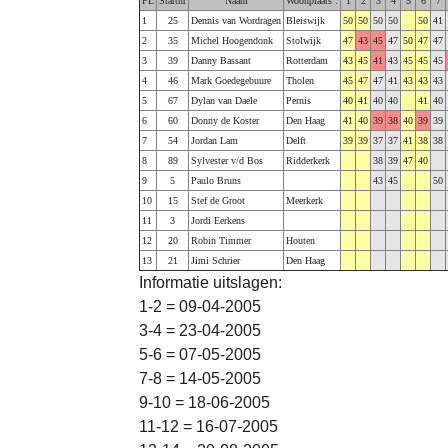
PL
Startnr
Naam
Woonplaats :
1
2
3
4
5
6
7
1
25
Dennis van Wordragen
Bleiswijk
50
50
50
50
50
41
2
35
Michel Hoogendonk
Stolwijk
47
43
45
47
50
47
47
3
39
Danny Bassant
Rotterdam
43
45
41
43
45
45
45
4
46
Mark Goedegebuure
Tholen
45
47
47
41
43
43
43
5
67
Dylan van Daele
Pernis
40
41
40
40
41
40
6
60
Donny de Koster
Den Haag
41
40
39
38
40
39
39
7
54
Jordan Lam
Delft
39
39
37
37
41
38
38
8
89
Sylvester v/d Bos
Ridderkerk
38
39
47
40
9
5
Paulo Bruns
43
45
50
10
15
Stef de Groot
Meerkerk
11
3
Jordi Eerkens
12
20
Robin Timmer
Houten
13
21
Jimi Schrier
Den Haag
Informatie uitslagen:
1-2 = 09-04-2005
3-4 = 23-04-2005
5-6 = 07-05-2005
7-8 = 14-05-2005
9-10 = 18-06-2005
11-12 = 16-07-2005