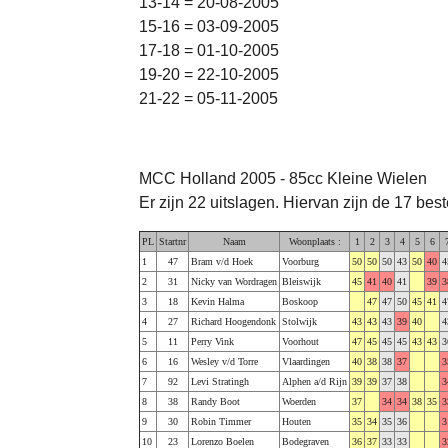
13-14 = 20-08-2005
15-16 = 03-09-2005
17-18 = 01-10-2005
19-20 = 22-10-2005
21-22 = 05-11-2005
MCC Holland 2005 - 85cc Kleine Wielen
Er zijn 22 uitslagen. Hiervan zijn de 17 bes
PL
Startnr
Naam
Woonplaats :
1
2
3
4
5
6
1
47
Bram v/d Hoek
Voorburg
50
50
50
43
50
40
4
2
31
Nicky van Wordragen
Bleiswijk
45
41
40
41
39
3
3
18
Kevin Halma
Boskoop
47
47
50
45
41
4
4
27
Richard Hoogendonk
Stolwijk
43
43
43
39
40
4
5
11
Perry Vink
Voorhout
47
45
45
45
43
43
3
6
16
Wesley v/d Torre
Vlaardingen
40
38
38
37
3
7
92
Levi Stratingh
Alphen a/d Rijn
39
39
37
38
3
8
38
Randy Boot
Woerden
37
34
34
38
35
3
9
30
Robin Timmer
Houten
35
34
35
36
3
10
23
Lorenzo Boelen
Bodegraven
36
37
33
33
3