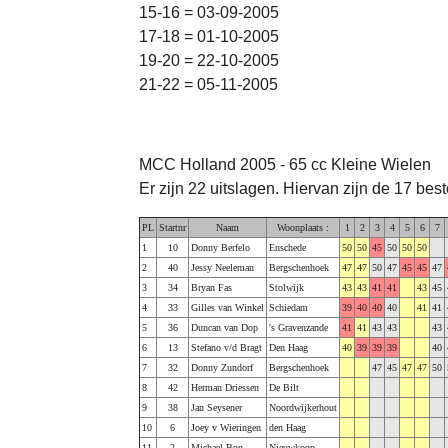
15-16 = 03-09-2005
17-18 = 01-10-2005
19-20 = 22-10-2005
21-22 = 05-11-2005
MCC Holland 2005 - 65 cc Kleine Wielen
Er zijn 22 uitslagen. Hiervan zijn de 17 bes
PL
Startnr
Naam
Woonplaats :
1
2
3
4
5
6
7
1
10
Donny Berfelo
Enschede
50
50
45
50
50
50
2
40
Jessy Neeleman
Bergschenhoek
47
47
50
47
45
45
47
3
34
Bryan Fas
Stolwijk
43
43
41
41
43
45
4
33
Gilles van Winkel
Schiedam
39
40
40
40
41
41
5
36
Duncan van Dop
's Gravenzande
41
41
43
43
43
6
13
Stefano v/d Bragt
Den Haag
40
39
39
39
40
7
32
Donny Zundorf
Bergschenhoek
47
45
47
47
50
8
42
Herman Driessen
De Bilt
9
38
Jan Seysener
Noordwijkerhout
10
6
Joey v Wieringen
den Haag
11
2
Michael Bon
Nieuwkoop