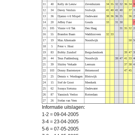
11
40
Kelly de Leeuw
Zevenhuizen
34
35
32
32
36
34
3
12
34
Davey Versluis
Stolwijk
41
40
41
40
37
3
13
36
Djanno v/d Mispel
Oudewater
38
36
36
35
36
2
14
20
Jeffrey Fase
Gouda
33
31
30
2
15
105
Vinnie v/d Tak
Den Haag
31
35
32
2
16
55
Brandon Baars
Waddinxveen
32
33
17
19
Max Alkemade
Noordwijk
50
5
18
5
Peter v. Hout
19
83
Bobby Zundorf
Bergschenhoek
39
47
3
20
44
Teun Paddenburg
Noordwijk
39
47
41
33
4
21
39
Shirley Verkade
Leersum
37
38
4
22
103
Donny Bastemeyer
Heinenoord
47
45
23
25
Dennis v. Wordragen
Bleiswijk
24
15
Stef de Groot
Meerkerk
25
62
Soraya Sietsma
Oudewater
26
87
Yanninck Veeloo
Rotterdam
27
26
Stefan van Veen
Informatie uitslagen:
1-2 = 09-04-2005
3-4 = 23-04-2005
5-6 = 07-05-2005