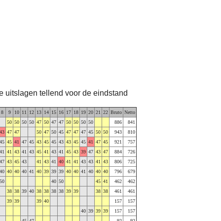
te uitslagen tellend voor de eindstand
8
9
10
11
12
13
14
15
16
17
18
19
20
21
22
Bruto
Netto
50
50
50
50
47
50
47
47
50
50
50
50
886
841
43
47
47
50
47
50
45
47
47
47
45
50
50
943
810
45
45
41
47
45
43
45
45
43
43
45
45
41
47
45
921
757
41
41
43
41
43
45
41
43
41
45
43
39
47
43
47
884
726
47
43
45
43
41
43
41
40
41
41
43
43
41
43
806
725
40
40
40
40
41
40
39
39
39
40
40
41
40
40
40
796
679
50
40
50
45
41
462
462
38
38
39
40
38
38
38
38
39
39
38
38
461
461
39
39
39
40
157
157
40
39
39
39
157
157
45
47
92
92