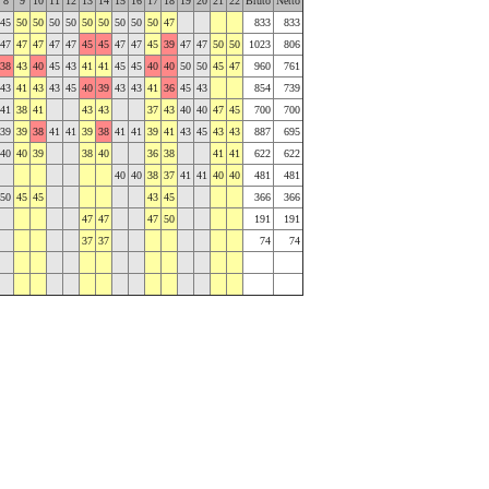
8
9
10
11
12
13
14
15
16
17
18
19
20
21
22
Bruto
Netto
45
50
50
50
50
50
50
50
50
50
47
833
833
47
47
47
47
47
45
45
47
47
45
39
47
47
50
50
1023
806
38
43
40
45
43
41
41
45
45
40
40
50
50
45
47
960
761
43
41
43
43
45
40
39
43
43
41
36
45
43
854
739
41
38
41
43
43
37
43
40
40
47
45
700
700
39
39
38
41
41
39
38
41
41
39
41
43
45
43
43
887
695
40
40
39
38
40
36
38
41
41
622
622
40
40
38
37
41
41
40
40
481
481
50
45
45
43
45
366
366
47
47
47
50
191
191
37
37
74
74