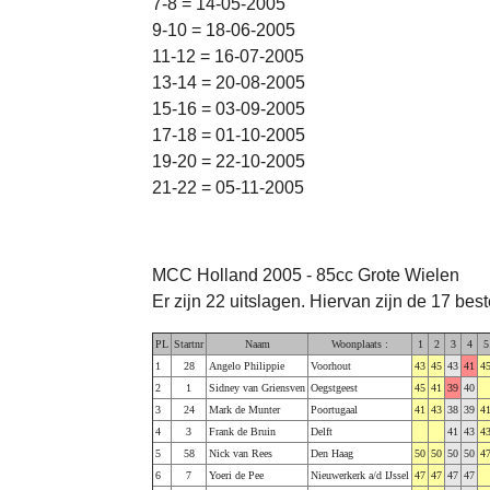
7-8 = 14-05-2005
9-10 = 18-06-2005
11-12 = 16-07-2005
13-14 = 20-08-2005
15-16 = 03-09-2005
17-18 = 01-10-2005
19-20 = 22-10-2005
21-22 = 05-11-2005
MCC Holland 2005 - 85cc Grote Wielen
Er zijn 22 uitslagen. Hiervan zijn de 17 bes
PL
Startnr
Naam
Woonplaats :
1
2
3
4
5
1
28
Angelo Philippie
Voorhout
43
45
43
41
4
2
1
Sidney van Griensven
Oegstgeest
45
41
39
40
3
24
Mark de Munter
Poortugaal
41
43
38
39
4
4
3
Frank de Bruin
Delft
41
43
4
5
58
Nick van Rees
Den Haag
50
50
50
50
4
6
7
Yoeri de Pee
Nieuwerkerk a/d IJssel
47
47
47
47