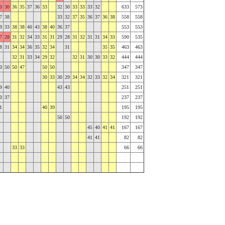
0
30
36
35
37
36
33
32
30
33
33
33
32
633
573
7
38
33
32
37
35
36
37
36
38
558
558
9
33
38
38
40
43
38
40
36
37
553
553
7
28
31
32
34
33
31
31
29
28
31
32
31
31
34
33
590
535
8
31
34
34
36
35
32
34
31
35
35
463
463
32
31
33
34
29
32
32
31
30
30
33
32
444
444
0
50
50
47
50
50
347
347
30
33
30
29
34
34
32
33
32
34
321
321
9
40
43
43
251
251
0
37
237
237
1
40
39
195
195
50
50
192
192
45
40
41
41
167
167
41
41
82
82
33
33
66
66