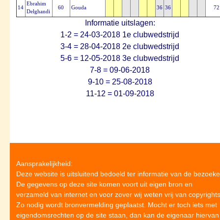
Ebrahim
14
60
Gouda
36
36
72
Delghandi
Informatie uitslagen:
1-2 = 24-03-2018 1e clubwedstrijd
3-4 = 28-04-2018 2e clubwedstrijd
5-6 = 12-05-2018 3e clubwedstrijd
7-8 = 09-06-2018
9-10 = 25-08-2018
11-12 = 01-09-2018
Aansprakelijkheid:
Deze website is uitsluitend bedoeld ter informatie van de bezoeke
De gegevens op deze site komen voort uit eigen bron en
verzameld van internet en voor zover wij weten vrij van copyrights
Zo nodig wordt bronvermelding geplaatst. Mocht er toch iets met
eigendomsrechten op de site staan, dan kan de eigenaar hiervan