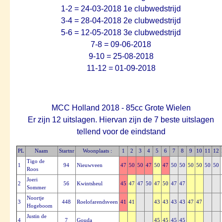
1-2 = 24-03-2018 1e clubwedstrijd
3-4 = 28-04-2018 2e clubwedstrijd
5-6 = 12-05-2018 3e clubwedstrijd
7-8 = 09-06-2018
9-10 = 25-08-2018
11-12 = 01-09-2018
MCC Holland 2018 - 85cc Grote Wielen
Er zijn 12 uitslagen. Hiervan zijn de 7 beste uitslagen
tellend voor de eindstand
PL
Naam
Startnr
Woonplaats :
1
2
3
4
5
6
7
8
9
10
11
12
Tigo de
1
94
Nieuwveen
47
50
50
47
50
47
50
50
50
50
50
50
Roos
Joeri
2
56
Kwintsheul
45
47
47
50
47
50
47
47
Sommer
Noortje
3
448
Roelofarendsveen
41
41
43
43
43
43
47
47
Hogeboom
Justin de
4
7
Gouda
45
45
45
45