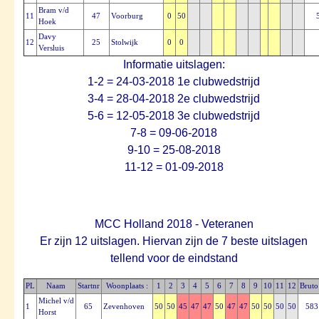
Bram v/d
11
47
Voorburg
0
50
Hoek
Davy
12
25
Stolwijk
0
0
Versluis
Informatie uitslagen:
1-2 = 24-03-2018 1e clubwedstrijd
3-4 = 28-04-2018 2e clubwedstrijd
5-6 = 12-05-2018 3e clubwedstrijd
7-8 = 09-06-2018
9-10 = 25-08-2018
11-12 = 01-09-2018
MCC Holland 2018 - Veteranen
Er zijn 12 uitslagen. Hiervan zijn de 7 beste uitslagen
tellend voor de eindstand
PL
Naam
Startnr
Woonplaats :
1
2
3
4
5
6
7
8
9
10
11
12
Bruto
Michel v/d
1
65
Zevenhoven
50
50
45
47
47
50
47
47
50
50
50
50
583
Horst