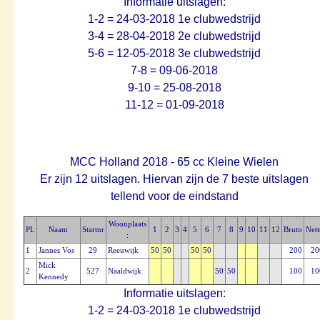
Informatie uitslagen:
1-2 = 24-03-2018 1e clubwedstrijd
3-4 = 28-04-2018 2e clubwedstrijd
5-6 = 12-05-2018 3e clubwedstrijd
7-8 = 09-06-2018
9-10 = 25-08-2018
11-12 = 01-09-2018
MCC Holland 2018 - 65 cc Kleine Wielen
Er zijn 12 uitslagen. Hiervan zijn de 7 beste uitslagen
tellend voor de eindstand
Woonplaats
PL
Naam
Startnr
1
2
3
4
5
6
7
8
9
10
11
12
Bruto
Nett
:
1
Jannes Vos
29
Reeuwijk
50
50
50
50
200
20
Mick
2
527
Naaldwijk
50
50
100
10
Kennedy
Informatie uitslagen:
1-2 = 24-03-2018 1e clubwedstrijd