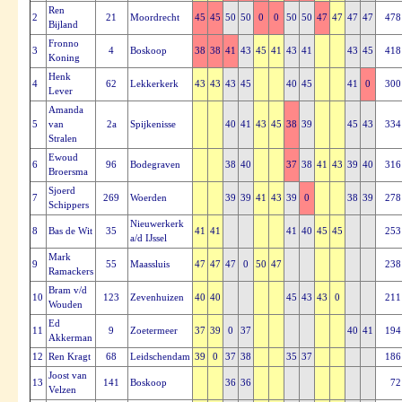
Ren
2
21
Moordrecht
45
45
50
50
0
0
50
50
47
47
47
47
478
Bijland
Fronno
3
4
Boskoop
38
38
41
43
45
41
43
41
43
45
418
Koning
Henk
4
62
Lekkerkerk
43
43
43
45
40
45
41
0
300
Lever
Amanda
5
van
2a
Spijkenisse
40
41
43
45
38
39
45
43
334
Stralen
Ewoud
6
96
Bodegraven
38
40
37
38
41
43
39
40
316
Broersma
Sjoerd
7
269
Woerden
39
39
41
43
39
0
38
39
278
Schippers
Nieuwerkerk
8
Bas de Wit
35
41
41
41
40
45
45
253
a/d IJssel
Mark
9
55
Maassluis
47
47
47
0
50
47
238
Ramackers
Bram v/d
10
123
Zevenhuizen
40
40
45
43
43
0
211
Wouden
Ed
11
9
Zoetermeer
37
39
0
37
40
41
194
Akkerman
12
Ren Kragt
68
Leidschendam
39
0
37
38
35
37
186
Joost van
13
141
Boskoop
36
36
72
Velzen