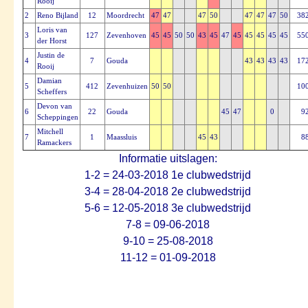
Rooij
2
Reno Bijland
12
Moordrecht
47
47
47
50
47
47
47
50
38
Loris van
3
127
Zevenhoven
45
45
50
50
43
45
47
45
45
45
45
45
55
der Horst
Justin de
4
7
Gouda
43
43
43
43
17
Rooij
Damian
5
412
Zevenhuizen
50
50
10
Scheffers
Devon van
6
22
Gouda
45
47
0
9
Scheppingen
Mitchell
7
1
Maassluis
45
43
8
Ramackers
Informatie uitslagen:
1-2 = 24-03-2018 1e clubwedstrijd
3-4 = 28-04-2018 2e clubwedstrijd
5-6 = 12-05-2018 3e clubwedstrijd
7-8 = 09-06-2018
9-10 = 25-08-2018
11-12 = 01-09-2018