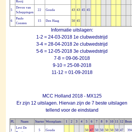
Rooij
Devon van
5
22
Gouda
43
43
45
45
Scheppingen
Paulo
6
15
Den Haag
50
45
Consten
Informatie uitslagen:
1-2 = 24-03-2018 1e clubwedstrijd
3-4 = 28-04-2018 2e clubwedstrijd
5-6 = 12-05-2018 3e clubwedstrijd
7-8 = 09-06-2018
9-10 = 25-08-2018
11-12 = 01-09-2018
MCC Holland 2018 - MX125
Er zijn 12 uitslagen. Hiervan zijn de 7 beste uitslagen
tellend voor de eindstand
PL
Naam
Startnr
Woonplaats :
1
2
3
4
5
6
7
8
9
10
11
12
Brut
Levi De
1
5
Gouda
50
47
50
50
50
50
50
47
39