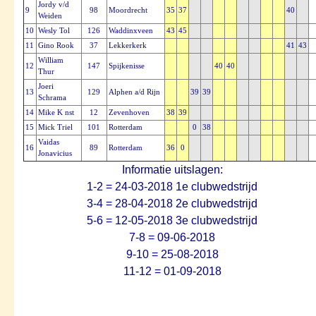
Jordy v/d
9
98
Moordrecht
35
37
40
Weiden
10
Wesly Tol
126
Waddinxveen
43
45
11
Gino Rook
37
Lekkerkerk
41
43
William
12
147
Spijkenisse
40
40
Thur
Joeri
13
129
Alphen a/d Rijn
39
39
Schrama
14
Mike K nst
12
Zevenhoven
38
39
15
Mick Triel
101
Rotterdam
0
38
Vaidas
16
89
Rotterdam
36
0
Jonavicius
Informatie uitslagen:
1-2 = 24-03-2018 1e clubwedstrijd
3-4 = 28-04-2018 2e clubwedstrijd
5-6 = 12-05-2018 3e clubwedstrijd
7-8 = 09-06-2018
9-10 = 25-08-2018
11-12 = 01-09-2018