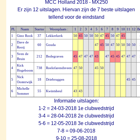
MCC Holland 2018 - MX250
Er zijn 12 uitslagen. Hiervan zijn de 7 beste uitslagen
tellend voor de eindstand
PL
Naam
Startnr
Woonplaats :
1
2
3
4
5
6
7
8
9
10
11
12
B
1
Gino Rook
37
Lekkerkerk
50
45
50
50
50
47
45
50
47
45
Dave de
2
60
Gouda
47
45
50
47
50
50
50
50
Rooij
Sven de
3
212
Bodegraven
45
47
47
47
43
47
45
45
47
47
47
Bruin
Kick
4
738
Roelofarendsveen
47
50
45
50
Hogeboom
Nick
5
18
Driebruggen
45
45
Oosterwijk
Michelle
6
55
Kwintsheul
43
43
Sommer
Informatie uitslagen:
1-2 = 24-03-2018 1e clubwedstrijd
3-4 = 28-04-2018 2e clubwedstrijd
5-6 = 12-05-2018 3e clubwedstrijd
7-8 = 09-06-2018
9-10 = 25-08-2018