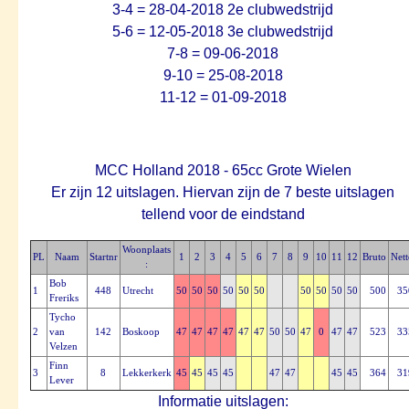
3-4 = 28-04-2018 2e clubwedstrijd
5-6 = 12-05-2018 3e clubwedstrijd
7-8 = 09-06-2018
9-10 = 25-08-2018
11-12 = 01-09-2018
MCC Holland 2018 - 65cc Grote Wielen
Er zijn 12 uitslagen. Hiervan zijn de 7 beste uitslagen
tellend voor de eindstand
Woonplaats
PL
Naam
Startnr
1
2
3
4
5
6
7
8
9
10
11
12
Bruto
Nett
:
Bob
1
448
Utrecht
50
50
50
50
50
50
50
50
50
50
500
35
Freriks
Tycho
2
van
142
Boskoop
47
47
47
47
47
47
50
50
47
0
47
47
523
33
Velzen
Finn
3
8
Lekkerkerk
45
45
45
45
47
47
45
45
364
31
Lever
Informatie uitslagen: