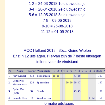
1-2 = 24-03-2018 1e clubwedstrijd
3-4 = 28-04-2018 2e clubwedstrijd
5-6 = 12-05-2018 3e clubwedstrijd
7-8 = 09-06-2018
9-10 = 25-08-2018
11-12 = 01-09-2018
MCC Holland 2018 - 85cc Kleine Wielen
Er zijn 12 uitslagen. Hiervan zijn de 7 beste uitslagen
tellend voor de eindstand
PL
Naam
Startnr
Woonplaats :
1
2
3
4
5
6
7
8
9
10
11
12
Bruto
N
1
Joey Daneel
413
Bodegraven
50
50
47
50
197
Cobus v/d
2
129
Spaarndam
50
50
50
47
197
Vorstenbosch
Dylan Vos
3
94
Gouda
45
45
90
(129)
4
Rens de Heer
14
Waddinxveen
0
50
50
Informatie uitslagen: