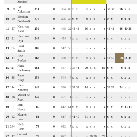
Zundorf
Ed
9
9
314
0
384
83
x
x
x
x
x
x
38
38
76
x
x
Akkerman
Ebrahim
10
99
272
0
426
42
x
x
x
x
x
x
0
x
0
x
x
Delghandi
Hans van
11
57
250
0
448
22
43
43
86
x
x
x
43
43
86
40
38
Aalst
Hans van
12
21
244
0
454
6
x
x
x
x
x
x
x
x
x
x
x
Dijk
Frank
13
13s
186
0
512
58
x
x
x
x
x
x
x
x
x
x
x
Smith
Arie
14
17
168
0
530
18
x
x
x
x
x
x
41
45
86
41
41
Boekee
Huub
15
H17
161
0
537
7
38
41
79
41
41
82
x
x
x
x
x
Hachmang
René
16
68
154
0
544
7
x
x
x
x
x
x
x
x
x
x
x
Kragt
Hans
17
14v
148
0
550
6
37
37
74
x
x
x
37
37
74
x
x
Noordsij
Michel de
18
26
147
0
551
1
x
x
x
x
x
x
x
x
x
x
x
Rooij
Erik
19
1
86
0
612
61
x
x
x
x
x
x
x
x
x
43
43
Hoorn
Maarten
20
52
81
0
617
5
41
40
81
x
x
x
x
x
x
x
x
Fase
Henk
21
244
76
0
622
5
x
x
x
x
x
x
x
x
x
x
x
Baars
Gerhard
22
12
76
0
622
0
x
x
x
38
38
76
x
x
x
x
x