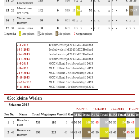
14
27
155
0
526
9
x
x
x
x
x
x
x
x
x
38
35
Grootendorst
Manuel van
15
22
142
0
539
13
50
x
50
x
x
x
0
x
0
45
47
der Steen
Werner van
16
5
80
0
601
62
x
x
x
x
x
x
x
x
x
x
x
Rossum
17
34
Jurian Brons
80
0
601
0
x
x
x
x
x
x
x
x
x
x
x
Legenda
1
1ste plaats
2
2de plaats
3
3de plaats
7
weggestreept
2-3-2013
1e clubwedstrijd 2013 MCC Holland
16-3-2013
2e clubwedstrijd 2013 MCC Holland
27-4-2013
3e clubwedstrijd 2013 MCC Holland
11-5-2013
4e clubwedstrijd 2013 MCC Holland
1-6-2013
MCC Holland 5e clubwedstrijd 2013
7-9-2013
MCC Holland 6e clubwedstrijd 2013
21-9-2013
MCC Holland 7e clubwedstrijd 2013
5-10-2013
MCC Holland 8e clubwedstrijd 2013
26-10-2013
MCC Holland 9e clubwedstrijd 2013
9-11-2013
MCC Holland 10e clubwedstrijd 2013
85cc kleine Wielen
Seizoen: 2013
2-3-2013
16-3-2013
27-4-2013
11-5-20
Pos
Nr.
Naam
Totaal
Wegstrepen
Verschil
Gat
R1
R2
Totaal
R1
R2
Totaal
R1
R2
Totaal
R1
R2
To
Ricardo v.
1
2
736
180
0
0
50
50
100
50
45
95
50
50
100
50
45
Haut
Remon van
2
49
696
223
40
40
45
45
90
45
50
95
45
45
90
45
50
Rossum