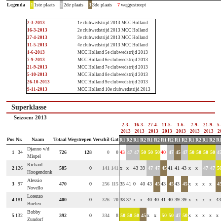
Legenda
1
1ste plaats
2
2de plaats
3
3de plaats
7
weggestreept
2-3-2013
1e clubwedstrijd 2013 MCC Holland
16-3-2013
2e clubwedstrijd 2013 MCC Holland
27-4-2013
3e clubwedstrijd 2013 MCC Holland
11-5-2013
4e clubwedstrijd 2013 MCC Holland
1-6-2013
MCC Holland 5e clubwedstrijd 2013
7-9-2013
MCC Holland 6e clubwedstrijd 2013
21-9-2013
MCC Holland 7e clubwedstrijd 2013
5-10-2013
MCC Holland 8e clubwedstrijd 2013
26-10-2013
MCC Holland 9e clubwedstrijd 2013
9-11-2013
MCC Holland 10e clubwedstrijd 2013
Superklasse
Seizoen: 2013
2-3-
16-3-
27-4-
11-5-
1-6-
7-9-
21-9-
5
2013
2013
2013
2013
2013
2013
2013
2
Pos
Nr.
Naam
Totaal
Wegstrepen
Verschil
Gat
R1
R2
R1
R2
R1
R2
R1
R2
R1
R2
R1
R2
R1
R2
R
Djanno v/d
1
34
726
128
0
0
43
47
47
50
50
50
40
47
45
47
50
50
50
50
4
Mispel
Richard
2
126
585
0
141
141
x
x
43
39
47
47
45
41
41
43
x
x
47
47
5
Hoogendonk
Alessio
3
97
470
0
256
115
35
41
0
40
43
45
43
45
43
45
x
x
x
x
4
Novello
Lorenzo
4
181
400
0
326
70
38
37
x
x
40
40
41
40
39
39
x
x
x
x
43
Boelen
Bobby
5
132
392
0
334
8
50
50
50
45
x
x
50
50
47
50
x
x
x
x
x
Zundorf