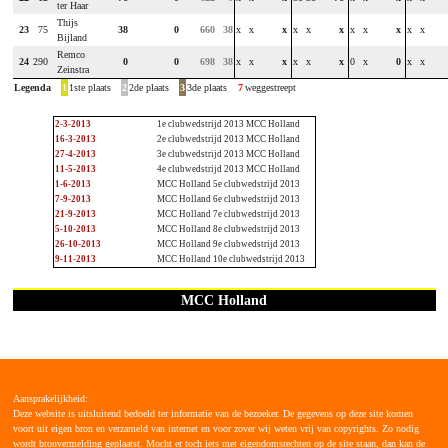
ter Haar
Thijs
23
75
38
0
660
38
x
x
x
x
x
x
x
x
x
x
x
Bijland
Remco
24
290
0
0
698
38
x
x
x
x
x
x
0
x
0
x
x
Zeinstra
Legenda
1
1ste plaats
2
2de plaats
3
3de plaats
7
weggestreept
2-3-2013
1e clubwedstrijd 2013 MCC Holland
16-3-2013
2e clubwedstrijd 2013 MCC Holland
27-4-2013
3e clubwedstrijd 2013 MCC Holland
11-5-2013
4e clubwedstrijd 2013 MCC Holland
1-6-2013
MCC Holland 5e clubwedstrijd 2013
7-9-2013
MCC Holland 6e clubwedstrijd 2013
21-9-2013
MCC Holland 7e clubwedstrijd 2013
5-10-2013
MCC Holland 8e clubwedstrijd 2013
26-10-2013
MCC Holland 9e clubwedstrijd 2013
9-11-2013
MCC Holland 10e clubwedstrijd 2013
MCC Holland
Aansprakelijkheid:
Deze website is uitsluitend bedoeld ter informatie van de bezoeker. De gegevens op deze site komen
voort uit eigen bron en verzameld van internet en voor zover wij weten vrij van copyrights. Zo nodig
wordt bronvermelding geplaatst. Mocht er toch iets met eigendomsrechten op de site staan, dan kan de