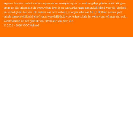
eigenaar hiervan contact met ons opnemen en verwijdering zal zo snel mogelijk plaatsvinden. We gaan
ervan uit dat informatie uit betrouwbare bron is en aanvaarden geen aansprakelijkheid voor de juistheid
en volledigheid hiervan. De makers van deze website en organisatie van MCC Holland nemen geen
enkele aansprakelijkheid en/of verantwoordelijkheid voor enige schade in welke vorm of mate dan ook,
voortvloeiend uit het gebruik van informatie van deze site.
© 2021 - 2026 MCCHolland