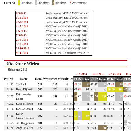
Legenda
1
1ste plaats
2
2de plaats
3
3de plaats
7
weggestreept
2-3-2013
1e clubwedstrijd 2013 MCC Holland
16-3-2013
2e clubwedstrijd 2013 MCC Holland
27-4-2013
3e clubwedstrijd 2013 MCC Holland
11-5-2013
MCC Holland 4e clubwedstrijd 2013
1-6-2013
MCC Holland 5e clubwedstrijd 2013
7-9-2013
MCC Holland 6e clubwedstrijd 2013
21-9-2013
MCC Holland 7e clubwedstrijd 2013
5-10-2013
MCC Holland 8e clubwedstrijd 2013
26-10-2013
MCC Holland 9e clubwedstrijd 2013
9-11-2013
MCC Holland 10e clubwedstrijd 2013
65cc Grote Wielen
Seizoen: 2013
2-3-2013
16-3-2013
27-4-2013
11-5
Pos
Nr.
Naam
Totaal
Wegstrepen
Verschil
Gat
R1
R2
Totaal
R1
R2
Totaal
R1
R2
Totaal
R1
R
1
92
Jay Paul
719
217
0
0
43
45
88
47
47
94
47
45
92
41
43
2
11a
Reno Bijland
709
129
10
10
45
43
88
x
x
x
50
50
100
45
4
Britt van der
3
177
698
211
21
11
47
47
94
50
50
100
45
47
92
43
45
Hoorn
4
212
Sven de Bruin
618
39
101
80
x
x
x
x
x
x
41
41
82
40
41
5
5
Levi De Rooij
422
0
297
196
x
x
x
x
x
x
43
43
86
x
x
Davey
6
95
192
0
527
230
50
50
100
x
x
x
x
x
x
x
x
Nieuwenhuizen
7
55
Jari Roggeveen
180
0
539
12
x
x
x
x
x
x
x
x
x
47
40
8
26
Angel Makkes
172
0
547
8
x
x
x
45
45
90
x
x
x
x
x