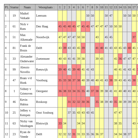
PL
Startnr
Naam
Woonplaats :
1
2
3
4
5
6
7
8
9
10
11
12
13
14
15
16
17
Maikel
1
19
Leersum
50
50
50
47
50
50
50
Verkade
Nick v
2
61
Den Haag
45
45
40
45
47
45
45
47
47
47
47
50
50
50
Rees
Max
3
51
Noordwijk
47
47
47
47
50
50
43
45
45
37
Alkemade
Frank de
4
81
Delft
43
39
43
43
45
39
41
40
41
43
43
45
43
40
45
Bruin
Alexander
5
33
Zoetermeer
40
43
41
41
39
38
39
43
45
36
47
47
47
Onderwater
Alessio
6
99
Reeuwijk
39
40
45
39
40
41
41
43
40
41
41
43
41
Novello
Bram v/d
7
47
Voorburg
35
33
38
37
38
40
39
40
40
41
43
38
39
43
45
45
38
Hoek
Sidney v
8
1
Oestgeest
36
38
33
34
35
35
40
37
38
39
38
41
41
40
40
41
40
Griensven
Kevin
9
46
Boskoop
31
32
32
30
36
35
38
39
40
35
38
39
39
39
Halma
Jeffrey v.
10
25
Oost Souburg
37
35
43
43
43
45
47
47
Kempen
Nicky van
11
63
Bleiswijk
33
34
34
34
38
35
43
Wordragen
Ryan de
12
23
Delft
32
32
32
31
31
33
35
36
36
37
34
34
38
37
Vreede