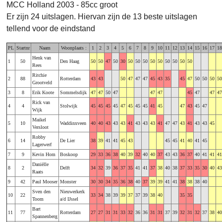
MCC Holland 2003 - 85cc groot
Er zijn 24 uitslagen. Hiervan zijn de 13 beste uitslagen
tellend voor de eindstand
PL
Startnr
Naam
Woonplaats :
1
2
3
4
5
6
7
8
9
10
11
12
13
14
15
16
17
18
Henk van
1
50
Den Haag
50
50
47
50
30
50
50
50
50
50
50
50
50
50
Rees
Ritchie
2
88
Rotterdam
43
43
50
47
47
47
45
43
35
45
47
50
50
50
50
Grootveld
3
8
Erik Koote
Sommelsdijk
47
47
50
47
47
47
45
47
47
47
Rick van
4
4
Stolwijk
45
45
45
45
47
45
45
45
41
45
47
43
45
47
Wijk
Maikel
5
10
Waddinxveen
40
40
43
43
43
41
43
43
43
41
47
47
43
41
43
43
45
Versloot
Robby
6
14
De Lier
38
39
41
41
45
43
45
45
41
40
41
45
Lagerwerf
7
9
Kevin Hom
Boskoop
29
33
36
38
40
39
32
40
40
37
43
43
36
37
40
41
41
41
Daniëlle
8
2
Delft
34
32
39
36
37
35
41
41
37
38
40
38
37
33
35
30
40
43
Raats
9
42
Paul Mooser
Monster
30
30
34
35
36
38
40
37
39
39
41
41
38
38
38
40
Sven den
Nieuwerkerk
10
22
33
34
38
39
39
37
37
39
38
40
35
35
Toom
a/d IJssel
Bart
11
77
Rotterdam
27
27
31
31
33
32
36
36
31
31
37
39
32
31
32
37
38
40
Spannenberg