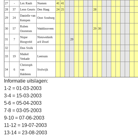
27
-
Lex Rauh
Nuenen
41
41
28
37
Leon Geurts
Den Haag
24
25
28
Danielle van
29
24
Oost Souburg
Kempen
Ruben
30
57
Waddinxveen
29
30
Oosterom
Nique
Nieuwerkerk
31
7
29
Hoogveld
a/d IJssel
32
Don Stolk
Maikel
33
19
Leersum
Verkade
Christoph
34
6
van
Stolwijk
Halderen
Informatie uitslagen:
1-2 = 01-03-2003
3-4 = 15-03-2003
5-6 = 05-04-2003
7-8 = 03-05-2003
9-10 = 07-06-2003
11-12 = 19-07-2003
13-14 = 23-08-2003