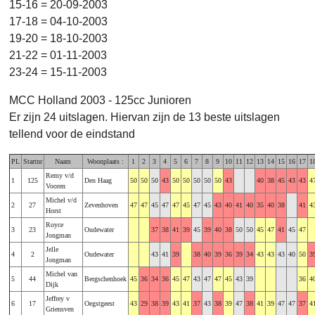
15-16 = 20-09-2003
17-18 = 04-10-2003
19-20 = 18-10-2003
21-22 = 01-11-2003
23-24 = 15-11-2003
MCC Holland 2003 - 125cc Junioren
Er zijn 24 uitslagen. Hiervan zijn de 13 beste uitslagen
tellend voor de eindstand
PL
Startnr
Naam
Woonplaats :
1
2
3
4
5
6
7
8
9
10
11
12
13
14
15
16
17
1
Remy v/d
1
125
Den Haag
50
50
50
43
50
50
50
50
50
43
40
38
45
43
43
4
Vooren
Michel v/d
2
27
Zevenhoven
47
47
45
47
47
45
47
45
43
40
41
40
35
40
38
41
4
Horst
Royce
3
23
Oudewater
37
38
41
39
45
39
40
38
50
50
45
47
41
45
47
Jongman
Jelle
4
2
Oudewater
43
41
39
38
40
39
36
39
34
43
43
43
40
50
3
Jongman
Michel van
5
44
Bergschenhoek
45
36
34
36
45
47
43
47
47
45
43
39
36
4
Dijk
Jeffrey v
6
17
Oegstgeest
43
29
38
39
43
41
37
43
38
39
47
38
41
39
47
47
37
4
Griensven