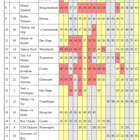
Donny
8
11
Bergschenhoek
34
34
37
37
35
34
34
36
32
33
36
38
38
38
40
Zundorf
Robin
9
20
Houten
40
41
39
39
41
45
43
45
45
43
40
41
Timmer
Duncan van
10
36
's Gravenzande
39
39
39
40
37
38
35
33
40
40
35
37
40
39
Dop
Donny de
11
60
Den Haag
37
37
34
34
32
37
33
35
36
38
38
39
37
35
35
37
43
Koster
12
14
Johnny Kool
Moordrecht
29
29
31
30
27
27
27
34
31
34
32
34
35
37
Tim v/d
13
24
Zoetermeer
36
36
38
38
34
36
32
34
37
37
37
37
31
34
Molen
Michel
14
23
Gouda
28
28
30
29
28
31
28
29
28
28
30
29
32
33
35
Evenboer
Tjasko
15
22
Oudewater
30
30
29
31
25
32
29
30
30
30
33
30
31
32
34
Sietsma
Joey v.
16
2
Den Haag
28
28
26
29
29
29
28
30
31
36
Wieringen
Wesley v/d
17
15
Vlaardingen
39
38
28
36
39
36
38
Tor
Renzo v/d
18
16
Hoogvliet
43
43
43
45
41
40
43
43
Hoek
19
6
Roy Oskam
Gouda
35
35
32
32
33
30
31
27
29
36
20
8
Cliff Dijkstra
Nieuwegein
30
33
28
33
34
31
33
Sylvester v/d
21
18
35
36
32
33
36
34
39
Bos