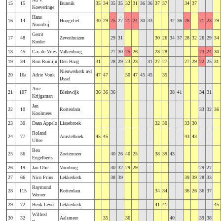
15
15
Bunnik
35
34
35
35
32
31
36
36
37
37
34
37
Koeveringe
Hans
16
14
Hoogvliet
30
29
25
27
21
24
30
33
32
36
26
21
23
29
Noordzij
Gerrit
17
48
Zevenhuizen
29
31
30
26
34
37
28
32
26
29
34
Kreder
18
45
Cas de Vries
Valkenburg
27
30
25
26
28
28
23
24
30
19
34
Ron Romijn
Den Haag
31
28
29
23
23
31
27
27
27
29
22
25
31
Nieuwerkerk a/d
20
16a
Adrie Vonk
47
47
50
47
45
45
35
IJssel
Arie
21
107
Bleiswijk
36
36
36
38
41
34
31
Krijgsman
Jan
22
10
Rotterdam
33
32
36
Koolmees
23
30
Daan Appelo
Lissebroek
32
30
33
30
Roland
24
77
Amstelhoek
45
45
43
43
Ultee
Ben
25
56
Zoetermeer
40
26
40
25
38
39
43
Engelberts
26
19
Jan Olie
Voorburg
30
32
29
29
29
27
27
66
Nico Prins
Lekkerkerk
38
39
39
39
28
33
Raymond
28
115
Rotterdam
34
34
36
26
36
37
Werner
29
72
Henk Lever
Lekkerkerk
41
41
45
Wilfred
30
32
Aalsmeer
35
36
40
39
38