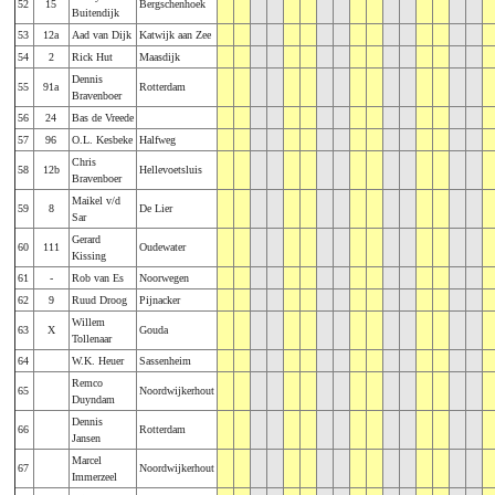
52
15
Bergschenhoek
Buitendijk
53
12a
Aad van Dijk
Katwijk aan Zee
54
2
Rick Hut
Maasdijk
Dennis
55
91a
Rotterdam
Bravenboer
56
24
Bas de Vreede
57
96
O.L. Kesbeke
Halfweg
Chris
58
12b
Hellevoetsluis
Bravenboer
Maikel v/d
59
8
De Lier
Sar
Gerard
60
111
Oudewater
Kissing
61
-
Rob van Es
Noorwegen
62
9
Ruud Droog
Pijnacker
Willem
63
X
Gouda
Tollenaar
64
W.K. Heuer
Sassenheim
Remco
65
Noordwijkerhout
Duyndam
Dennis
66
Rotterdam
Jansen
Marcel
67
Noordwijkerhout
Immerzeel