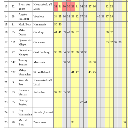
Bjorn den
Nieuwerkerk a/d
13
52
31
31
30
30
29
31
34
35
37
36
32
33
Toom
IJssel
Angelo
14
28
Voorhout
34
35
36
33
33
32
37
38
40
39
37
39
Phillippi
15
11
Mark Boot
Haamstede
50
50
Mike
16
85
Ouddorp
41
41
39
40
37
37
36
37
Doorn
Djanno v/d
17
111
Oudewater
33
32
37
38
Mispel
Danniëlle v
18
27
Oost Souburg
38
36
34
36
36
36
38
39
Kempen
Tommy
19
147
Maassluis
50
50
50
50
Sentges
Mikey
20
137
St. Willebrord
41
47
45
45
Vermeulen
Yoeri de
Nieuwerkerk a/d
21
X
Pee
IJssel
Remco v.
22
53
Rotterdam
37
37
35
38
Vessem
Dimitry
23
65
47
41
Penkov
Roy
24
5
Noordwijkerhout
Warmerdam
Max v/d
25
20
Zoetermeer
30
36
Burg