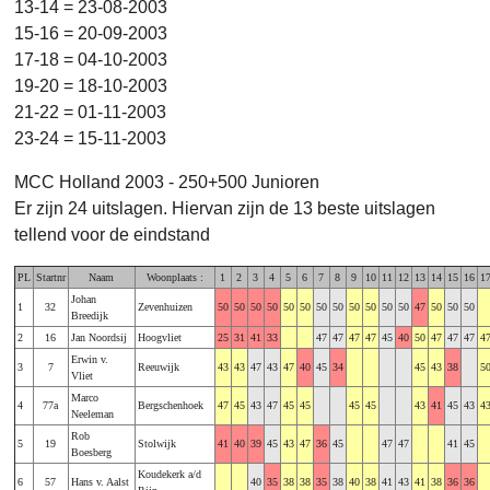
13-14 = 23-08-2003
15-16 = 20-09-2003
17-18 = 04-10-2003
19-20 = 18-10-2003
21-22 = 01-11-2003
23-24 = 15-11-2003
MCC Holland 2003 - 250+500 Junioren
Er zijn 24 uitslagen. Hiervan zijn de 13 beste uitslagen
tellend voor de eindstand
PL
Startnr
Naam
Woonplaats :
1
2
3
4
5
6
7
8
9
10
11
12
13
14
15
16
1
Johan
1
32
Zevenhuizen
50
50
50
50
50
50
50
50
50
50
50
50
47
50
50
50
Breedijk
2
16
Jan Noordsij
Hoogvliet
25
31
41
33
47
47
47
47
45
40
50
47
47
47
4
Erwin v.
3
7
Reeuwijk
43
43
47
43
47
40
45
34
45
43
38
5
Vliet
Marco
4
77a
Bergschenhoek
47
45
43
47
45
45
45
45
43
41
45
43
4
Neeleman
Rob
5
19
Stolwijk
41
40
39
45
43
47
36
45
47
47
41
45
Boesberg
Koudekerk a/d
6
57
Hans v. Aalst
40
35
38
38
35
38
40
38
41
43
41
38
36
36