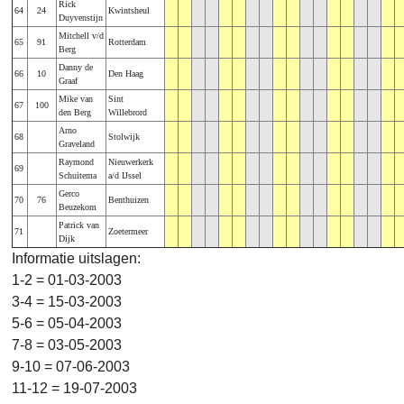
Rick
64
24
Kwintsheul
Duyvenstijn
Mitchell v/d
65
91
Rotterdam
Berg
Danny de
66
10
Den Haag
Graaf
Mike van
Sint
67
100
den Berg
Willebrord
Arno
68
Stolwijk
Graveland
Raymond
Nieuwerkerk
69
Schuitema
a/d IJssel
Gerco
70
76
Benthuizen
Beuzekom
Patrick van
71
Zoetermeer
Dijk
Informatie uitslagen:
1-2 = 01-03-2003
3-4 = 15-03-2003
5-6 = 05-04-2003
7-8 = 03-05-2003
9-10 = 07-06-2003
11-12 = 19-07-2003