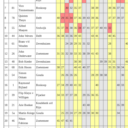
Rijn
Vico
7
81
Boskoop
30
32
35
37
38
39
39
36
37
41
Timmermans
Quinten
8
78
Delft
40
29
35
34
37
36
39
43
39
36
37
37
39
37
Theyn
Alfred
9
55
Stolwijk
35
37
31
38
36
34
37
41
37
37
40
41
32
Maayen
10
44
John Wevers
Delft
36
38
33
36
39
43
43
41
40
45
Bram v/d
11
61
Zevenhuizen
24
28
29
31
31
32
28
4
Wouden
John
12
26
Zoetermeer
31
35
32
30
33
35
38
39
41
43
38
Onderwater
13
48
Bob Kreder
Zevenhuizen
30
30
39
39
31
31
4
14
68
Erik Hoorn
Zoetermeer
38
27
40
41
40
37
35
35
30
34
Simon
15
54
Gouda
26
26
26
26
28
29
38
38
30
Oskam
Raymond
16
1
Boskoop
27
34
29
40
41
32
40
40
33
Bijland
Flip Kleyn v
17
39
Pijacker
34
33
37
37
28
29
35
36
35
Willigen
Koudekerk a/d
18
21
Arie Boekee
43
40
35
39
Rijn
19
5a
Martin Kriege
Gouda
25
23
24
27
29
28
30
30
30
34
Nikos
20
46
Zoetermeer
45
47
45
41
Fabistas