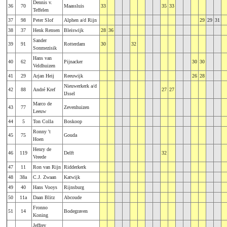
Dennis v.
36
70
Maassluis
33
35
33
Teffelen
37
98
Peter Slof
Alphen a/d Rijn
29
29
31
38
37
Henk Rensen
Bleiswijk
28
36
Sander
39
91
Rotterdam
30
32
Sonmezisik
Hans van
40
62
Pijnacker
30
30
Veldhuizen
41
29
Arjan Heij
Reeuwijk
26
28
Nieuwerkerk a/d
42
88
André Kref
27
27
IJssel
Marco de
43
77
Zevenhuizen
Leeuw
44
5
Ton Colla
Boskoop
Ronny 't
45
75
Gouda
Hoen
Henry de
46
119
Delft
32
Vreede
47
11
Ron van Rijn
Ridderkerk
48
38a
C.J. Zwaan
Katwijk
49
40
Hans Vooys
Rijnsburg
50
11a
Daan Blitz
Abcoude
Fronno
51
14
Bodegraven
Koning
Jeffrey