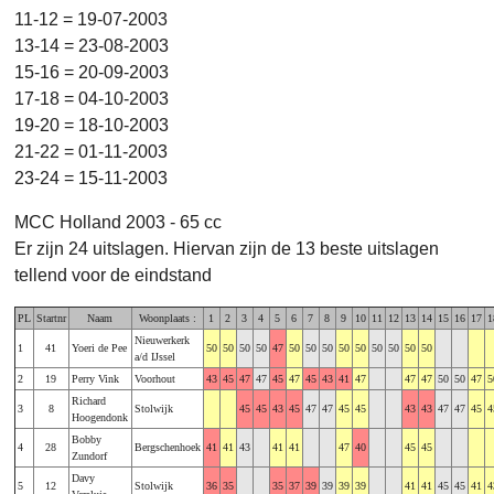
11-12 = 19-07-2003
13-14 = 23-08-2003
15-16 = 20-09-2003
17-18 = 04-10-2003
19-20 = 18-10-2003
21-22 = 01-11-2003
23-24 = 15-11-2003
MCC Holland 2003 - 65 cc
Er zijn 24 uitslagen. Hiervan zijn de 13 beste uitslagen
tellend voor de eindstand
PL
Startnr
Naam
Woonplaats :
1
2
3
4
5
6
7
8
9
10
11
12
13
14
15
16
17
1
Nieuwerkerk
1
41
Yoeri de Pee
50
50
50
50
47
50
50
50
50
50
50
50
50
50
a/d IJssel
2
19
Perry Vink
Voorhout
43
45
47
47
45
47
45
43
41
47
47
47
50
50
47
5
Richard
3
8
Stolwijk
45
45
43
45
47
47
45
45
43
43
47
47
45
4
Hoogendonk
Bobby
4
28
Bergschenhoek
41
41
43
41
41
47
40
45
45
Zundorf
Davy
5
12
Stolwijk
36
35
35
37
39
39
39
39
41
41
45
45
41
4