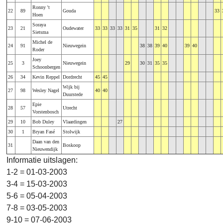
Ronny 't
22
89
Gouda
33
Hoen
Soraya
23
21
Oudewater
33
33
33
33
31
35
31
32
Sietsma
Michel de
24
91
Nieuwegein
38
38
39
40
39
40
Roder
Joey
25
3
Nieuwegein
29
30
31
35
35
Schoonbergen
26
34
Kevin Reppel
Dordrecht
45
45
Wijk bij
27
98
Wesley Nagel
40
40
Duurstede
Epie
28
57
Utrecht
Vorstenbosch
29
10
Bob Duley
Vlaardingen
27
30
1
Bryan Fasé
Stolwijk
Daan van den
31
Boskoop
Nieuwendijk
Informatie uitslagen:
1-2 = 01-03-2003
3-4 = 15-03-2003
5-6 = 05-04-2003
7-8 = 03-05-2003
9-10 = 07-06-2003