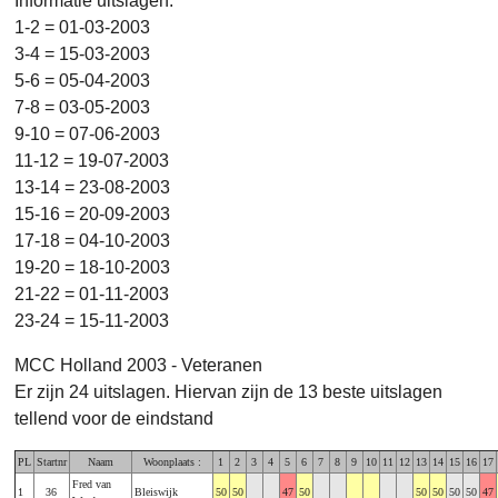
Informatie uitslagen:
1-2 = 01-03-2003
3-4 = 15-03-2003
5-6 = 05-04-2003
7-8 = 03-05-2003
9-10 = 07-06-2003
11-12 = 19-07-2003
13-14 = 23-08-2003
15-16 = 20-09-2003
17-18 = 04-10-2003
19-20 = 18-10-2003
21-22 = 01-11-2003
23-24 = 15-11-2003
MCC Holland 2003 - Veteranen
Er zijn 24 uitslagen. Hiervan zijn de 13 beste uitslagen
tellend voor de eindstand
PL
Startnr
Naam
Woonplaats :
1
2
3
4
5
6
7
8
9
10
11
12
13
14
15
16
17
Fred van
1
36
Bleiswijk
50
50
47
50
50
50
50
50
47