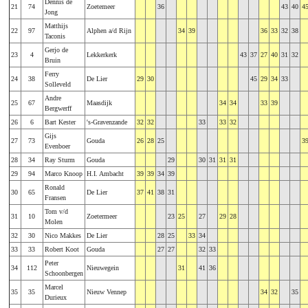
Dennis de
21
74
Zoetemeer
36
43
40
4
Jong
Matthijs
22
97
Alphen a/d Rijn
34
39
36
33
32
38
Taconis
Gerjo de
23
4
Lekkerkerk
43
37
27
40
31
32
Bruin
Ferry
24
38
De Lier
29
30
45
29
34
33
Solleveld
Andre
25
67
Maasdijk
34
34
33
39
Bergwerff
26
6
Bart Kester
's-Gravenzande
32
32
33
33
32
Gijs
27
73
Gouda
26
28
25
3
Evenboer
28
34
Ray Sturm
Gouda
29
30
31
31
31
29
94
Marco Knoop
H.I. Ambacht
39
39
34
39
Ronald
30
65
De Lier
37
41
38
31
Fransen
Tom v/d
31
10
Zoetermeer
23
25
27
29
28
Molen
32
30
Nico Makkes
De Lier
28
25
33
34
33
33
Robert Koot
Gouda
27
27
32
33
Peter
34
112
Nieuwegein
31
41
36
Schoonbergen
Marcel
35
35
Nieuw Vennep
34
32
35
Durieux