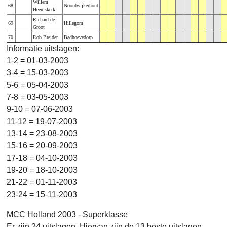
Willem
68
Noordwijkerhout
Heemskerk
Richard de
69
Hillegom
Groot
70
Rob Breider
Badhoevedorp
Informatie uitslagen:
1-2 = 01-03-2003
3-4 = 15-03-2003
5-6 = 05-04-2003
7-8 = 03-05-2003
9-10 = 07-06-2003
11-12 = 19-07-2003
13-14 = 23-08-2003
15-16 = 20-09-2003
17-18 = 04-10-2003
19-20 = 18-10-2003
21-22 = 01-11-2003
23-24 = 15-11-2003
MCC Holland 2003 - Superklasse
Er zijn 24 uitslagen. Hiervan zijn de 13 beste uitslagen