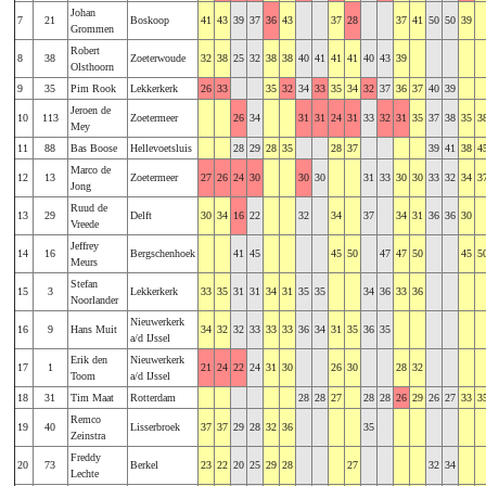
Johan
7
21
Boskoop
41
43
39
37
36
43
37
28
37
41
50
50
39
Grommen
Robert
8
38
Zoeterwoude
32
38
25
32
38
38
40
41
41
41
40
43
39
Olsthoorn
9
35
Pim Rook
Lekkerkerk
26
33
35
32
34
33
35
34
32
37
36
37
40
39
Jeroen de
10
113
Zoetermeer
26
34
31
31
24
31
33
32
31
35
37
38
35
3
Mey
11
88
Bas Boose
Hellevoetsluis
28
29
28
35
28
37
39
41
38
4
Marco de
12
13
Zoetermeer
27
26
24
30
30
30
31
33
30
30
33
32
34
3
Jong
Ruud de
13
29
Delft
30
34
16
22
32
34
37
34
31
36
36
30
Vreede
Jeffrey
14
16
Bergschenhoek
41
45
45
50
47
47
50
45
5
Meurs
Stefan
15
3
Lekkerkerk
33
35
31
31
34
31
35
35
34
36
33
36
Noorlander
Nieuwerkerk
16
9
Hans Muit
34
32
32
33
33
33
36
34
31
35
36
35
a/d IJssel
Erik den
Nieuwerkerk
17
1
21
24
22
24
31
30
26
30
28
32
Toom
a/d IJssel
18
31
Tim Maat
Rotterdam
28
28
27
28
28
26
29
26
27
33
3
Remco
19
40
Lisserbroek
37
37
29
28
32
36
35
Zeinstra
Freddy
20
73
Berkel
23
22
20
25
29
28
27
32
34
Lechte