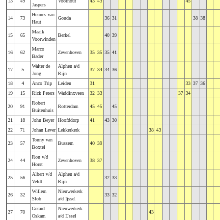
13
49
Voorhout
43
43
45
Jaspers
Hennes van
14
73
Gouda
36
31
38
38
Haut
Maaik
15
65
Berkel
40
39
Voorwinden
Marco
16
62
Zevenhoven
35
35
35
41
Bader
Walter de
Alphen a/d
17
5
37
34
34
36
Jong
Rijn
18
4
Anco Trip
Leiden
31
33
37
36
19
15
Rick Peters
Waddinxveen
32
33
37
34
Robert
20
91
Rotterdam
45
45
45
Buitenhuis
21
18
John Beyer
Hoofddorp
41
43
30
22
71
Johan Lever
Lekkerkerk
38
43
Tonny van
23
57
Bussem
40
39
Boxtel
Ron v/d
24
44
Zevenhoven
38
37
Horst
Albert v/d
Alphen a/d
25
56
32
33
Veldt
Rijn
Willem
Nieuwerkerk
26
32
33
32
Slob
a/d Ijssel
Gerard
Nieuwerkerk
27
70
43
Oskam
a/d IJssel