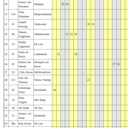
Sonny van
50
Haarlem
33
35
Deventer
Peter
51
116
Bergschenhoek
Kieneken
Gerard
52
41
Oudewater
32
32
Kissing
Dennis
53
46
Waddinxveen
17
22
24
Slagboom
Robby
54
14
De Lier
Lagerwerf
Gerjo de
55
47
Lekkerkerk
31
29
Bruin
Robert Jan
Krimpen a/d
56
81
27
31
Werner
IJssel
57
52
Chris Boose
Hellevoetsluis
Gert Jan
58
131
Nieuw Vennep
22
Thomas
Sebastiaan
59
20
Rotterdam
18
Peyer
Hans
60
5a
Den Haag
Vergeer
61
18
Jan Baak
Ter Aar
Jeremy v/d
62
15
Dordrecht
Staay
63
38a
Rob Koole
De Lier