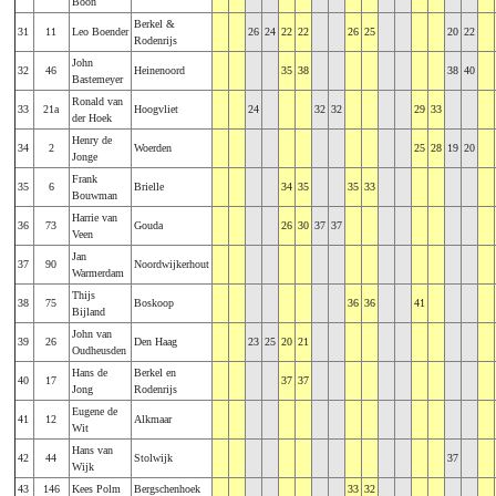
Boon
Berkel &
31
11
Leo Boender
26
24
22
22
26
25
20
22
Rodenrijs
John
32
46
Heinenoord
35
38
38
40
Bastemeyer
Ronald van
33
21a
Hoogvliet
24
32
32
29
33
der Hoek
Henry de
34
2
Woerden
25
28
19
20
Jonge
Frank
35
6
Brielle
34
35
35
33
Bouwman
Harrie van
36
73
Gouda
26
30
37
37
Veen
Jan
37
90
Noordwijkerhout
Warmerdam
Thijs
38
75
Boskoop
36
36
41
Bijland
John van
39
26
Den Haag
23
25
20
21
Oudheusden
Hans de
Berkel en
40
17
37
37
Jong
Rodenrijs
Eugene de
41
12
Alkmaar
Wit
Hans van
42
44
Stolwijk
37
Wijk
43
146
Kees Polm
Bergschenhoek
33
32