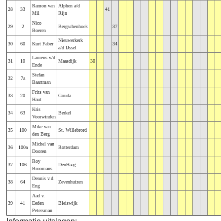
Ramon van
Alphen a/d
28
33
41
Mil
Rijn
Nico
29
2
Bergschenhoek
37
Boeren
Nieuwerkerk
30
60
Kurt Faber
34
a/d IJssel
Laurens v/d
31
10
Maasdijk
30
Ende
Stefan
32
7a
Baartman
Frits van
33
20
Gouda
Haut
Kris
34
63
Berkel
Voorwinden
Mike van
35
100
St. Willebrord
den Berg
Michel van
36
100a
Rotterdam
Dooren
Roy
37
106
DenHaag
Broomans
Dennis v.d.
38
64
Zevenhuizen
Eng
Aad v.
39
41
Eeden
Bleiswijk
Petersman