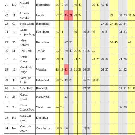
Richard
21
135
Benthuizen
36
40
36
40
40
36
47
45
45
Bok
Alberto
22
11
Gouda
22
23
15
21
23
27
29
30
29
32
3
Novello
23
66
Tjerk Esteje
Rijsenhout
27
29
27
28
25
24
Walter
24
4
Den Hoorn
35
41
30
29
36
30
30
31
34
33
Knijnenburg
Edgar
25
55
Rotterdam
47
50
50
45
40
Balvers
26
51
Rob Baak
Ter Aar
25
45
40
40
26
37
41
37
25
Gerard
27
19
De Lier
20
21
24
25
23
29
29
30
24
26
Koole
Mervin de
28
12
Woerden
15
19
13
16
21
23
26
26
26
27
21
22
Jonge
Pascal de
29
42
Lekkerkerk
29
27
19
26
25
29
33
33
Bruin
30
5
Arjan Heij
Reeuwijk
27
27
22
21
31
3
Marcel
31
28
Nieuwveen
23
Könst
Kevin
32
25
Waddinxveen
24
25
35
28
Grootenboer
Henk van
33
163
Den Haag
Rees
Marco de
34
14a
Zevenhuizen
38
39
30
33
32
Leeuw