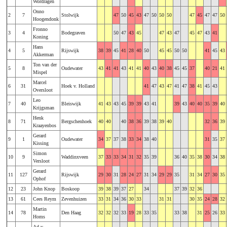
Wordragen
Onno
2
7
Stolwijk
47
50
45
43
47
50
50
50
47
45
47
47
50
Hoogendonk
Fronno
3
4
Bodegraven
50
47
43
45
47
43
47
45
47
43
41
Koning
Hans
4
5
Rijswijk
38
39
45
41
28
40
50
45
45
50
50
41
45
43
Akkerman
Ton van der
5
8
Oudewater
43
41
41
43
41
41
40
43
40
38
45
45
37
40
21
41
Mispel
Marcel
6
31
Hoek v. Holland
41
47
43
47
41
47
38
41
45
43
Oversloot
Leo
7
40
Bleiswijk
41
43
43
45
39
39
43
41
39
43
40
40
35
39
40
Krijgsman
Henk
8
71
Bergschenhoek
40
40
40
38
36
39
38
39
40
32
36
39
Kraayenbos
Gerard
9
1
Oudewater
34
37
37
38
33
34
38
40
31
35
37
Kissing
Simon
10
9
Waddinxveen
37
33
33
34
31
32
35
39
36
40
35
38
30
34
38
Versloot
Gerard
11
127
Rijswijk
29
30
31
28
24
27
31
34
29
29
35
31
34
27
30
35
Ophof
12
23
John Knop
Boskoop
39
38
39
37
27
34
37
39
32
36
13
61
Cees Reym
Zevenhuizen
33
31
34
36
30
33
31
31
30
35
24
28
32
Martin
14
78
Den Haag
32
32
32
33
19
28
33
35
33
38
31
25
26
33
Homs
Ad v.