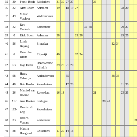
35
30
Patrik Boele
Ridderkerk
31
30
27
27
29
36
32
Alex Boom
Aalsmeer
19
18
19
27
28
30
Maikel
37
49
Waddinxveen
Versloot
Roy
38
22
Zoetermeer
39
38
20
37
Verdonk
39
0
Rick Boom
Aalsmeer
28
25
26
29
25
Linda
40
56
Pijnacker
32
34
Buying
Reint Jan
41
6
Rijswijk
40
37
34
Brons
Hazerswoude-
42
63
Jaap Derks
39
28
21
20
Rijndijk
Henry
43
98
Aarlanderveen
35
38
33
Valentijn
44
48
Bob Kreder
Zevenhuizen
17
23
31
35
Manfred van
45
26
Rotterdam
16
18
21
23
23
Doorne
46
117
Arie Boekee
Portugaal
38
41
Dennis v/d
47
163-
Zevenhuizen
Eng
Remco
48
33
Zoetermeer
3
Vervaet
Martijn
49
8b
Lekkerkerk
17
20
14
18
Hoogwerf