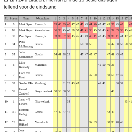
tellend voor de eindstand
PL
Startnr
Naam
Woonplaats :
1
2
3
4
5
6
7
8
9
10
11
12
13
14
15
16
17
18
1
9
Mark Spek
Reeuwijk
39
40
39
40
47
47
45
45
41
40
47
47
45
39
45
43
43
2
61
Mark Reym
Zevenhuizen
36
38
45
43
50
50
41
41
39
45
50
43
41
37
39
39
45
45
3
37
Paul Spek
Reeuwijk
33
36
37
38
45
45
43
43
40
41
43
45
39
38
41
41
47
47
Peter
4
34
Gouda
50
50
50
36
47
50
50
50
50
Mullenberg
John
5
35
Gouda
34
41
38
29
47
47
45
47
47
41
43
45
Steenbergen
Mike
6
6
Maassluis
45
50
40
36
Kennedy
Coen van
7
7
Gouda
47
50
50
50
47
47
Haut
8
39
Sander Olie
Voorburg
31
28
43
43
41
41
36
37
Gerard
9
95
Bergschenhoek
50
50
50
50
40
Zundorf
Jarno v/d
10
1
Nieuwerkerk
35
43
41
Linden
Hendrik
11
111
Gouda
47
47
47
47
43
43
Gerlag
Rene
12
17
Moordrecht
37
39
38
35
40
40
Bijland
Joey