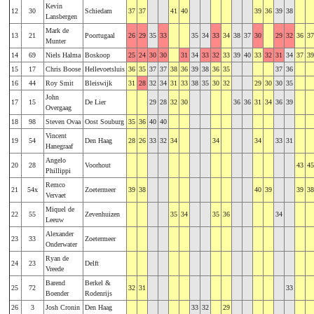
Kevin
12
30
Schiedam
37
37
41
40
39
36
39
38
Lansbergen
Mark de
13
21
Poortugaal
26
29
35
33
35
34
33
34
38
37
30
29
32
36
37
Munter
14
69
Niels Halma
Boskoop
25
24
30
30
31
34
33
32
33
39
40
33
32
31
34
37
39
15
17
Chris Boose
Hellevoetsluis
36
35
37
37
38
36
39
38
36
35
37
36
16
44
Roy Smit
Bleiswijk
31
28
32
34
31
33
38
35
30
32
29
30
30
35
John
17
15
De Lier
29
28
32
30
36
36
31
34
36
39
Overgaag
18
98
Steven Ovaa
Oost Souburg
35
36
40
40
Vincent
19
54
Den Haag
28
26
33
32
34
34
34
33
31
Hanegraaf
Angelo
20
28
Voorhout
43
45
Phillippi
Remco
21
54x
Zoetermeer
39
38
40
39
39
38
Vervaet
Miquel de
22
55
Zevenhuizen
35
34
35
36
34
Leeuw
Alexander
23
33
Zoetermeer
Onderwater
Ryan de
24
23
Delft
Vreede
Barend
Berkel &
25
72
32
31
33
Boender
Rodenrijs
26
3
Josh Cronin
Den Haag
33
32
29