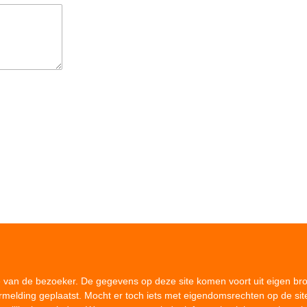
ie van de bezoeker. De gegevens op deze site komen voort uit eigen br
ermelding geplaatst. Mocht er toch iets met eigendomsrechten op de sit