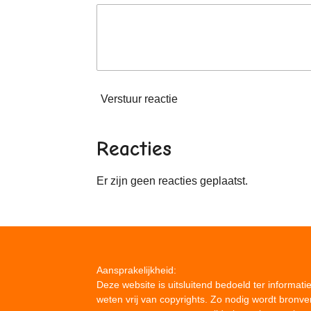
Verstuur reactie
Reacties
Er zijn geen reacties geplaatst.
Aansprakelijkheid:
Deze website is uitsluitend bedoeld ter informat
weten vrij van copyrights. Zo nodig wordt bronv