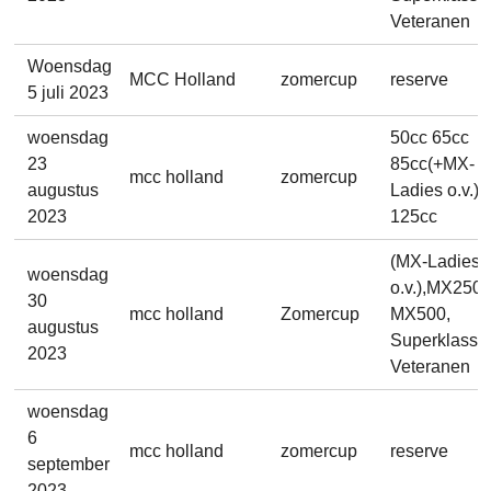
Veteranen
Woensdag
MCC Holland
zomercup
reserve
5 juli 2023
woensdag
50cc 65cc
23
85cc(+MX-
mcc holland
zomercup
augustus
Ladies o.v.) 
2023
125cc
(MX-Ladies
woensdag
o.v.),MX250,
30
mcc holland
Zomercup
MX500,
augustus
Superklasse
2023
Veteranen
woensdag
6
mcc holland
zomercup
reserve
september
2023