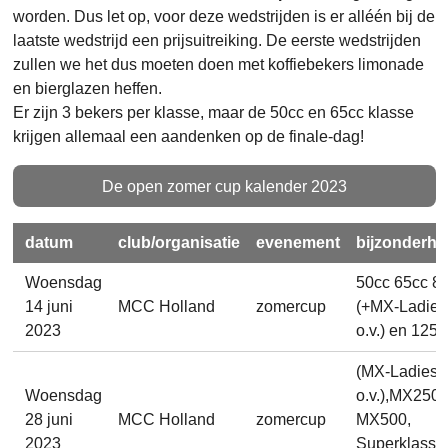
worden. Dus let op, voor deze wedstrijden is er alléén bij de
laatste wedstrijd een prijsuitreiking. De eerste wedstrijden
zullen we het dus moeten doen met koffiebekers limonade
en bierglazen heffen.
Er zijn 3 bekers per klasse, maar de 50cc en 65cc klasse
krijgen allemaal een aandenken op de finale-dag!
De open zomer cup kalender 2023
datum
club/organisatie
evenement
bijzonderh
Woensdag
50cc 65cc 8
14 juni
MCC Holland
zomercup
(+MX-Ladies
2023
o.v.) en 125c
(MX-Ladies
Woensdag
o.v.),MX250,
28 juni
MCC Holland
zomercup
MX500,
2023
Superklasse