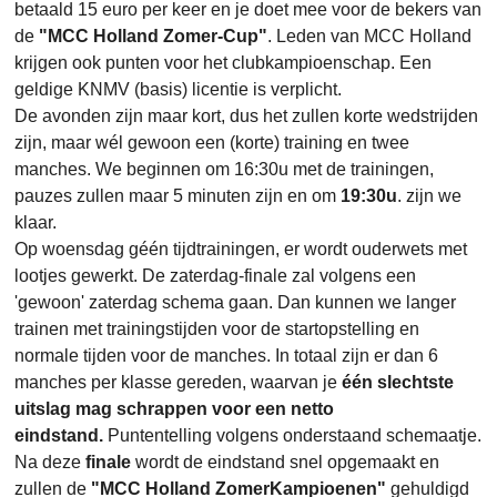
betaald 15 euro per keer en je doet mee voor de bekers van
de
"MCC Holland Zomer-Cup"
. Leden van MCC Holland
krijgen ook punten voor het clubkampioenschap. Een
geldige KNMV (basis) licentie is verplicht.
De avonden zijn maar kort, dus het zullen korte wedstrijden
zijn, maar wél gewoon een (korte) training en twee
manches. We beginnen om 16:30u met de trainingen,
pauzes zullen maar 5 minuten zijn en om
19:30u
. zijn we
klaar.
Op woensdag géén tijdtrainingen, er wordt ouderwets met
lootjes gewerkt. De zaterdag-finale zal volgens een
'gewoon' zaterdag schema gaan. Dan kunnen we langer
trainen met trainingstijden voor de startopstelling en
normale tijden voor de manches. In totaal zijn er dan 6
manches per klasse gereden, waarvan je
één slechtste
uitslag mag schrappen voor een netto
eindstand.
Puntentelling volgens onderstaand schemaatje.
Na deze
finale
wordt de eindstand snel opgemaakt en
zullen de
"MCC Holland ZomerKampioenen"
gehuldigd