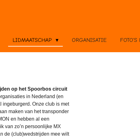
LIDMAATSCHAP
ORGANISATIE
FOTO'S 
ijden op het Spoorbos circuit
rganisaties in Nederland (en
l ingeburgerd. Onze club is met
gaan maken van het transponder
 MON en hebben al een
uik van zo’n persoonlijke MX
aan de (club)wedstrijden mee wilt