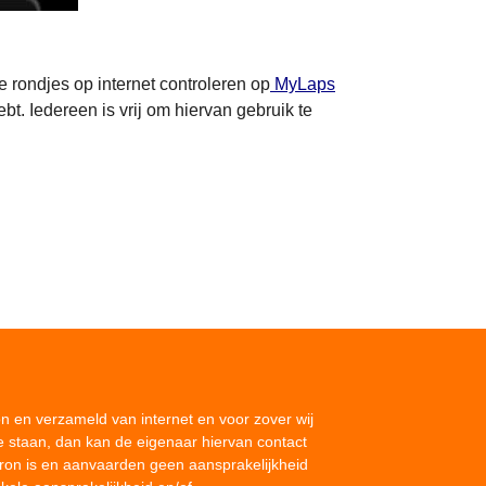
e rondjes op internet controleren op
MyLaps
t. Iedereen is vrij om hiervan gebruik te
on en verzameld van internet en voor zover wij
e staan, dan kan de eigenaar hiervan contact
bron is en aanvaarden geen aansprakelijkheid