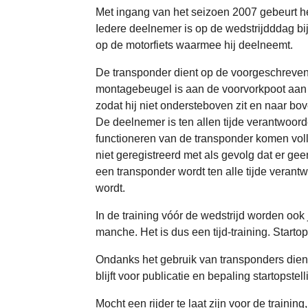
Met ingang van het seizoen 2007 gebeurt h
Iedere deelnemer is op de wedstrijdddag bi
op de motorfiets waarmee hij deelneemt.
De transponder dient op de voorgeschreven
montagebeugel is aan de voorvorkpoot aan de
zodat hij niet ondersteboven zit en naar b
De deelnemer is ten allen tijde verantwoord
functioneren van de transponder komen voll
niet geregistreerd met als gevolg dat er g
een transponder wordt ten alle tijde verant
wordt.
In de training vóór de wedstrijd worden ook
manche. Het is dus een tijd-training. Star
Ondanks het gebruik van transponders diene
blijft voor publicatie en bepaling startopstel
Mocht een rijder te laat zijn voor de traini