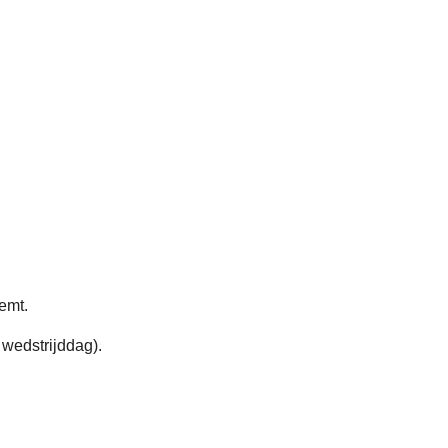
emt.
 wedstrijddag).