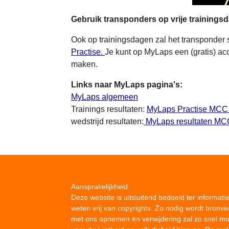
Gebruik transponders op vrije trainings
Ook op trainingsdagen zal het transponder s
Practise.
Je kunt op MyLaps een (gratis) acc
maken.
Links naar MyLaps pagina's:
MyLaps algemeen
Trainings resultaten:
MyLaps Practise MCC
wedstrijd resultaten:
MyLaps resultaten MC
Aansprakelijkheid:
Deze website is uitsluitend bedoeld ter informat
weten vrij van copyrights. Zo nodig wordt bronv
met ons opnemen en verwijdering zal zo snel mog