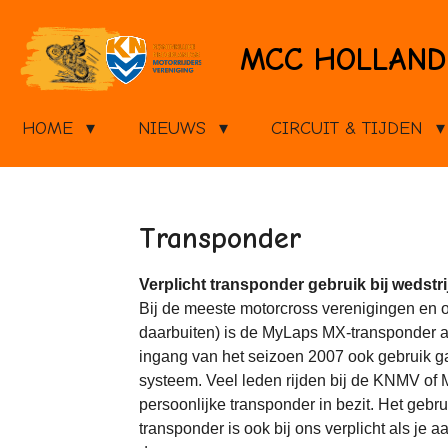
Ga
direct
MCC HOLLAND
naar
de
hoofdinhoud
HOME
NIEUWS
CIRCUIT & TIJDEN
Transponder
Verplicht transponder gebruik bij wedstr
Bij de meeste motorcross verenigingen en o
daarbuiten) is de MyLaps MX-transponder a
ingang van het seizoen 2007 ook gebruik 
systeem. Veel leden rijden bij de KNMV of
persoonlijke transponder in bezit. Het gebr
transponder is ook bij ons verplicht als je 