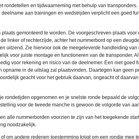
et rondetellen en tijdwaarneming met behulp van transponders.
j deelname aan trainingen en wedstrijden verplicht een goed f
 plaats gemonteerd te worden.
De voorgeschreven plaats voor 
 linker of rechterzijde, achter het nummerbord op een deugdelij
oven uitzend. Zie hiervoor ook de meegeleverde handleiding van 
elijk voor juiste montage en functioneren van de transponder. Al
edig voor rekening en risico van de deelnemer. Een niet goed 
een opname in de uitslag zal plaatsvinden. Daartegen kan geen 
woordelijk geacht voor het gebruik daarvan, ongeacht of daarva
 je rondetijden opgenomen en je snelste ronde bepaald de volgor
topstelling voor de tweede manche is gewoon de volgorde van a
n alle nummerborden voorzien te zijn van het toegekende startn
ling noodzakelijk.
ng, of om andere redenen toestemming krijgt om een rondje mee te 