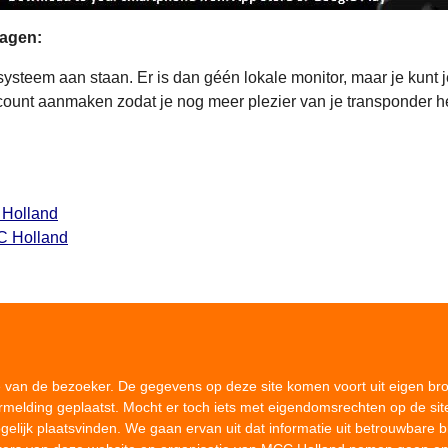
dagen:
ysteem aan staan. Er is dan géén lokale monitor, maar je kunt j
ount aanmaken zodat je nog meer plezier van je transponder heb
 Holland
C Holland
ie van de bezoeker. De gegevens op deze site komen voort uit eigen br
ermelding geplaatst. Mocht er toch iets met eigendomsrechten op de sit
elijk plaatsvinden. We gaan ervan uit dat informatie uit betrouwbare 