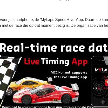
oor je smartphone, de 'MyLaps SpeedHive' App. Daarmee kun je
en met de race die op dat moment bezig is. De organisatie van 