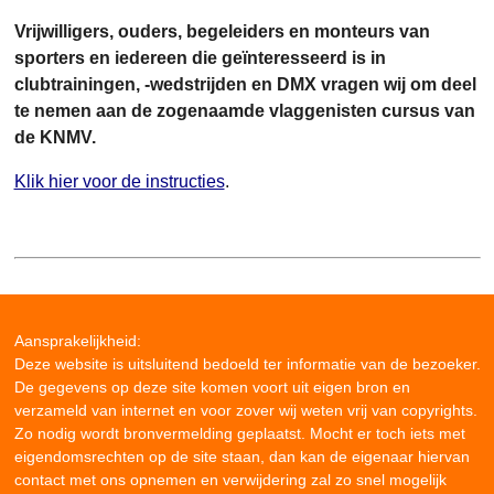
Vrijwilligers, ouders, begeleiders en monteurs van
sporters en iedereen die geïnteresseerd is in
clubtrainingen, -wedstrijden en DMX vragen wij om deel
te nemen aan de zogenaamde vlaggenisten cursus van
de KNMV.
Klik hier voor de instructies
.
Aansprakelijkheid:
Deze website is uitsluitend bedoeld ter informatie van de bezoeker.
De gegevens op deze site komen voort uit eigen bron en
verzameld van internet en voor zover wij weten vrij van copyrights.
Zo nodig wordt bronvermelding geplaatst. Mocht er toch iets met
eigendomsrechten op de site staan, dan kan de eigenaar hiervan
contact met ons opnemen en verwijdering zal zo snel mogelijk