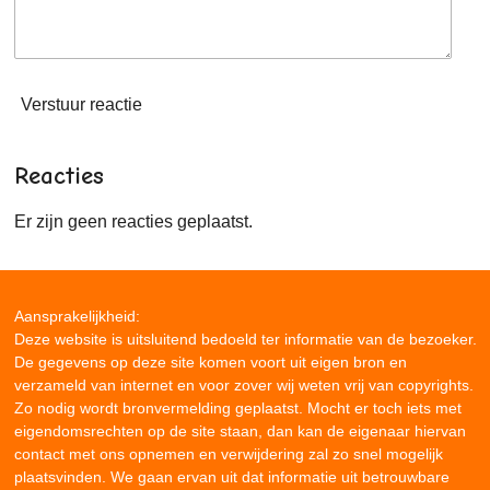
Verstuur reactie
Reacties
Er zijn geen reacties geplaatst.
Aansprakelijkheid:
Deze website is uitsluitend bedoeld ter informatie van de bezoeker.
De gegevens op deze site komen voort uit eigen bron en
verzameld van internet en voor zover wij weten vrij van copyrights.
Zo nodig wordt bronvermelding geplaatst. Mocht er toch iets met
eigendomsrechten op de site staan, dan kan de eigenaar hiervan
contact met ons opnemen en verwijdering zal zo snel mogelijk
plaatsvinden. We gaan ervan uit dat informatie uit betrouwbare