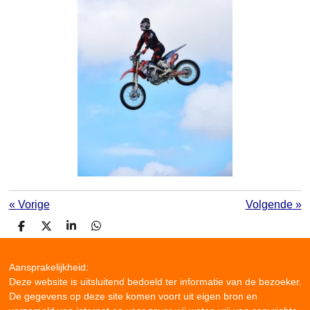
«
Vorige
Volgende
»
D
D
S
D
e
e
h
e
l
e
a
l
e
l
r
e
Aansprakelijkheid:
n
e
n
Deze website is uitsluitend bedoeld ter informatie van de bezoeker.
De gegevens op deze site komen voort uit eigen bron en