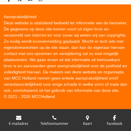
D
D
S
D
e
e
h
e
l
e
a
l
e
l
r
e
Aansprakelijkheid:
n
e
n
Deze website is uitsluitend bedoeld ter informatie van de bezoeker.
De gegevens op deze site komen voort uit eigen bron en
verzameld van internet en voor zover wij weten vrij van copyrights.
Zo nodig wordt bronvermelding geplaatst. Mocht er toch iets met
eigendomsrechten op de site staan, dan kan de eigenaar hiervan
contact met ons opnemen en verwijdering zal zo snel mogelijk
plaatsvinden. We gaan ervan uit dat informatie uit betrouwbare
bron is en aanvaarden geen aansprakelijkheid voor de juistheid en
volledigheid hiervan. De makers van deze website en organisatie
van MCC Holland nemen geen enkele aansprakelijkheid en/of
verantwoordelijkheid voor enige schade in welke vorm of mate dan
ook, voortvloeiend uit het gebruik van informatie van deze site.
© 2021 - 2026 MCCHolland
E-mailadres
Telefoonnummer
Kaart
Facebook